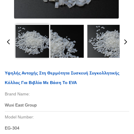
Υψηλής Αντοχής Στη Θερμότητα Συσκευή Συγκολλητικής
Κόλλας Για Βιβλία Με Βάση Το EVA
Brand Name:
Wuxi East Group
Model Number:
EG-304