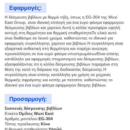
Εφαρμογές:
Η δέσμευση βιβλίων με θερμό τήξη, όπως η EG-304 της Wuxi
East Group, είναι ιδανική επιλογή για ένα ευρύ φάσμα εφαρμογών
δέσμευσης βιβλίων και χαρτιού.Αυτή η κόλλα προσφέρει υψηλή
αντοχή στη θερμότητα και θερμική σταθερότηταΤο υλικό αυτό
είναι διαθέσιμο σε λευκό χρώμα, καθιστώντας το ιδανικό για
εφαρμογές συγκόλλησης χαρτιού και βιβλίων.Η συγκόλληση είναι
εξαιρετικά ανθεκτική στη θερμότητα και παρέχει ανώτερη
προσκόλληση σε ένα ευρύ φάσμα υποστρωμάτωνΕίναι επίσης
κατάλληλο για εφαρμογές στιγματισμού και δέσμευσης βιβλίων,
εξασφαλίζοντας ότι η κόλλα δέσμευσης βιβλίων παραμένει στη
θέση της κατά τη διάρκεια της διαδικασίας δέσμευσης.Η
συγκόλληση είναι επίσης κατάλληλη για χρήση σε μηχανές
θερμικής σφράγισης και κοπής με πετσέτα, καθιστώντας το
ιδανικό για ένα ευρύ φάσμα εφαρμογών δέσμης βιβλίων.
Προσαρμογή:
Συσκευές δέσμευσης βιβλίων
Ετικέτα:
Ομίλος Wuxi East
Αριθμός μοντέλου:
EG-304
Τόπος προέλευσης:
Κίνα
Η θερμική σταθερότητα:
Υψηλή