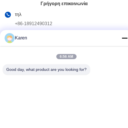
Γρήγορη επικοινωνία
τηλ
+86-18912490312
E-mail
Karen
karenyang@wxszzd.com
Διεύθυνση
6:56 AM
Ζώνη, οικονομικής και τεχνολογίας ανάπτυξης δωματίων
Good day, what product are you looking for?
701-702, δρόμων No.16 Huayun, Wuxi
Πολιτική απορρήτου
|
Sitemap
Κίνα Καλό Ποιότητα Καυτή κόλλα λειωμένων μετάλλων PUR
Προμηθευτής. 2022-2026 Wuxi East Group Trading Co.,Ltd Όλα.
Όλα τα δικαιώματα διατηρούνται.