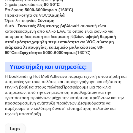
Σημείο μαλακώσεως:
80-90°C
Επίδραση:
5000-6000mpa.s (160°C)
Περιεκτικότητα σε VOC:
Χαμηλά
Ώρες λειτουργίας:
Σύντομη
Αυτό...
Συσκευές δέσμευσης βιβλίων
Η συσκευή είναι
κατασκευασμένη από υλικό EVA, το οποίο είναι ιδανικό για
ασύρματη δέσμευση και δέσμευση βιβλίων.
υψηλή θερμική
σταθερότητα
,
χαμηλή περιεκτικότητα σε VOC
,
σύντομη
διάρκεια λειτουργίας
, και
Σημείο μαλακώσεως 80-
90°C
και
Σφιχτότητα 5000-6000mpa.s
(160°C).
Υποστήριξη και υπηρεσίες:
Η Bookbinding Hot Melt Adhesive παρέχει τεχνική υποστήριξη και
υπηρεσίες για τους πελάτες.και παρέχει γρήγορη και αξιόπιστη
τεχνική βοήθεια στους πελάτεςΠροσφέρουμε μια ποικιλία
υπηρεσιών, από την αντιμετώπιση προβλημάτων και την
εγκατάσταση προϊόντων μέχρι την κατάρτιση προϊόντων και την
προσαρμοσμένη ανάπτυξη προϊόντων.Δεσμευόμαστε να
παρέχουμε την καλύτερη δυνατή εξυπηρέτηση πελατών και
τεχνική υποστήριξη.
Tags: