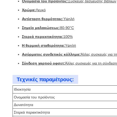
Ονομασία του προϊόντος:
Συσκευές δέσμευσης βιβλίων
Χρώμα:
Λευκό
Αντίσταση θερμότητας:
Υψηλή
Σημείο μαλακώσεως:
80-90°C
Στερεά περιεκτικότητα:
100%
Η θερμική σταθερότητα:
Υψηλή
Ασύρματος συνδετικός κόλλημα:
Άλλες συσκευές για τ
Σύνδεση χαρτιού οφσετ:
Άλλες συσκευές για τη σύνδεση
Τεχνικές παραμέτρους:
Ιδιοκτησία
Ονομασία του προϊόντος
Δυνατότητα
Στερεά περιεκτικότητα