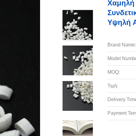
Χαμηλή
Συνδετι
Υψηλή Α
Brand Name:
Model Numbe
MOQ:
Τιμή:
Delivery Tim
Payment Ter