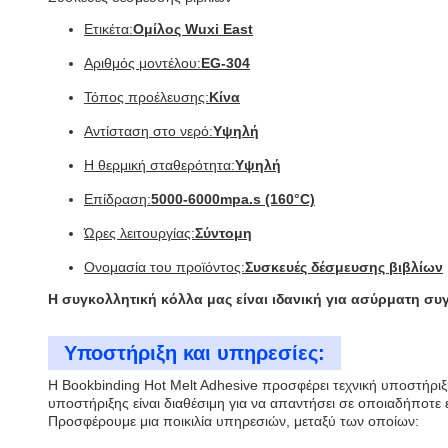
Ετικέτα:
Ομίλος Wuxi East
Αριθμός μοντέλου:
EG-304
Τόπος προέλευσης:
Κίνα
Αντίσταση στο νερό:
Υψηλή
Η θερμική σταθερότητα:
Υψηλή
Επίδραση:
5000-6000mpa.s (160°C)
Ώρες λειτουργίας:
Σύντομη
Ονομασία του προϊόντος:
Συσκευές δέσμευσης βιβλίων
Η συγκολλητική κόλλα μας είναι ιδανική για ασύρματη συ
Υποστήριξη και υπηρεσίες:
Η Bookbinding Hot Melt Adhesive προσφέρει τεχνική υποστήριξ
υποστήριξης είναι διαθέσιμη για να απαντήσει σε οποιαδήποτ
Προσφέρουμε μια ποικιλία υπηρεσιών, μεταξύ των οποίων: