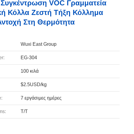
 Συγκέντρωση VOC Γραμματεία
κή Κόλλα Ζεστή Τήξη Κόλλημα
ντοχή Στη Θερμότητα
Wuxi East Group
r:
EG-304
100 κιλά
$2.5USD/kg
e:
7 εργάσιμες ημέρες
ms:
Τ/Τ