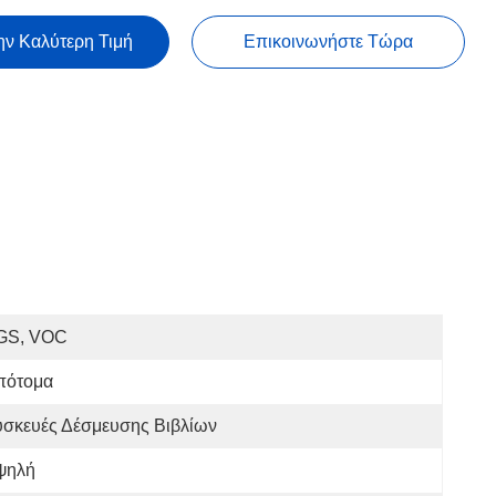
ην Καλύτερη Τιμή
Επικοινωνήστε Τώρα
GS, VOC
πότομα
υσκευές Δέσμευσης Βιβλίων
ψηλή