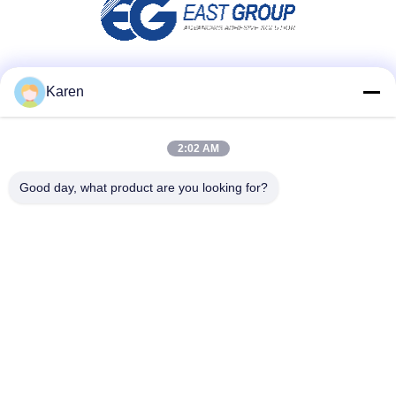
Μέσα Κοινωνικής Δικτύωσης
Karen
2:02 AM
Γρήγορη επικοινωνία
Good day, what product are you looking for?
τηλ
+86-18912490312
E-mail
karenyang@wxszzd.com
Διεύθυνση
Ζώνη, οικονομικής και τεχνολογίας ανάπτυξης δωματίων
701-702, δρόμων No.16 Huayun, Wuxi