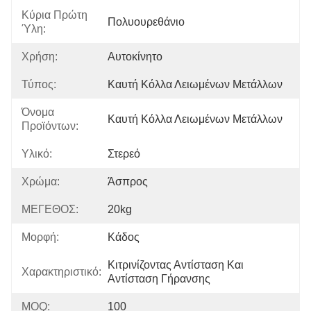
Κύρια Πρώτη
Πολυουρεθάνιο
Ύλη:
Χρήση:
Αυτοκίνητο
Τύπος:
Καυτή Κόλλα Λειωμένων Μετάλλων
Όνομα
Καυτή Κόλλα Λειωμένων Μετάλλων
Προϊόντων:
Υλικό:
Στερεό
Χρώμα:
Άσπρος
ΜΕΓΕΘΟΣ:
20kg
Μορφή:
Κάδος
Κιτρινίζοντας Αντίσταση Και 
Χαρακτηριστικό:
Αντίσταση Γήρανσης
MOQ:
100