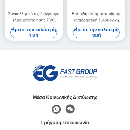
Συγκολλητικό σχεδιάγραμμα
Επίπεδη ελασματοποίησης
ελασματοποίησης PVC
αντιδραστική ξυλουργική
κραμάτων αργιλίου που
αντίστασης θερμότητας
Βρείτε την καλύτερη
Βρείτε την καλύτερη
τυλίγει την καυτή κόλλα
κόλλας λειωμένων μετάλλων
τιμή
τιμή
λειωμένων μετάλλων
πολυουρεθάνιου PUR καυτή
Μέσα Κοινωνικής Δικτύωσης
Γρήγορη επικοινωνία