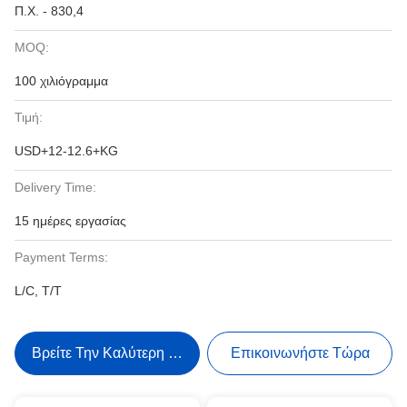
Π.Χ. - 830,4
MOQ:
100 χιλιόγραμμα
Τιμή:
USD+12-12.6+KG
Delivery Time:
15 ημέρες εργασίας
Payment Terms:
L/C, T/T
Βρείτε Την Καλύτερη Τιμή
Επικοινωνήστε Τώρα