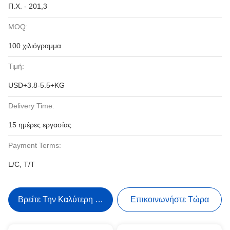
Π.Χ. - 201,3
MOQ:
100 χιλιόγραμμα
Τιμή:
USD+3.8-5.5+KG
Delivery Time:
15 ημέρες εργασίας
Payment Terms:
L/C, T/T
Βρείτε Την Καλύτερη Τιμή
Επικοινωνήστε Τώρα