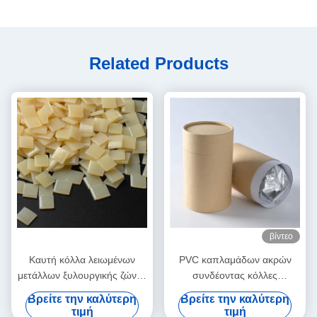
Related Products
βίντεο
Καυτή κόλλα λειωμένων
PVC καπλαμάδων ακρών
μετάλλων ξυλουργικής ζώνης
συνδέοντας κόλλες
ακρών για την αυτόματη
λειωμένων μετάλλων
Βρείτε την καλύτερη
Βρείτε την καλύτερη
μηχανή ζώνης
πολυουρεθάνιου PUR καυτές
τιμή
τιμή