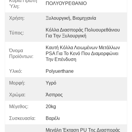
Κύρια Πρώτη
ΠΟΛΥΟΥΡΕΘΑΝΙΟ
Ύλη:
Χρήση:
Ξυλουργική, Βιομηχανία
Κόλλα Διασποράς Πολυουρεθάνιου 
Τύπος:
Για Την Ξυλουργική
Καυτή Κόλλα Λειωμένων Μετάλλων 
Όνομα
PSA Για Το Κενό Που Διαμορφώνει 
Προϊόντων:
Την Επένδυση
Υλικό:
Polyuerthane
Μορφή:
Υγρό
Χρώμα:
Άσπρος
Μέγεθος:
20kg
Συσκευασία:
Βαρέλι
Μεγάλη Έκταση PU Της Διασποράς 