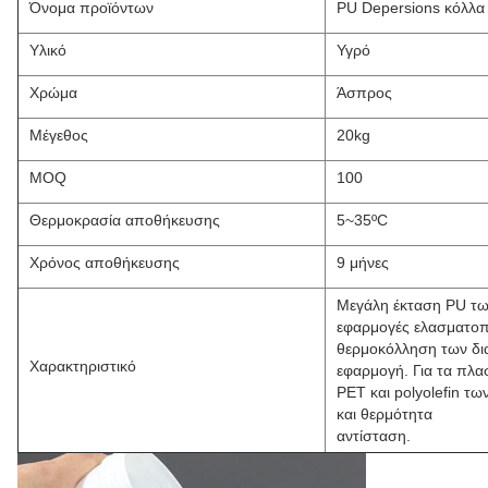
Όνομα προϊόντων
PU Depersions κόλλα 
Υλικό
Υγρό
Χρώμα
Άσπρος
Μέγεθος
20kg
MOQ
100
Θερμοκρασία αποθήκευσης
5~35ºC
Χρόνος αποθήκευσης
9 μήνες
Μεγάλη έκταση PU των
εφαρμογές ελασματοπ
θερμοκόλληση των δια
Χαρακτηριστικό
εφαρμογή. Για τα πλα
PET και polyolefin τω
και θερμότητα
αντίσταση.