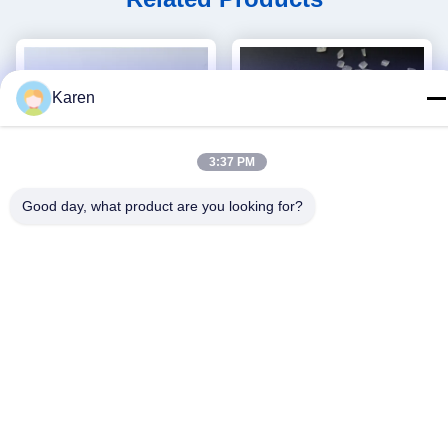
Karen
3:37 PM
Good day, what product are you looking for?
βίντεο
PVC καπλαμάδων ακρών
PVC καυτή κόλλας
συνδέοντας κόλλες
ξυλουργικής καυτή ζώνη
λειωμένων μετάλλων
ακρών κόκκων λειωμένων
Βρείτε την καλύτερη
Βρείτε την καλύτερη
πολυουρεθάνιου PUR καυτές
μετάλλων συγκολλητική
τιμή
τιμή
για τα έπιπλα