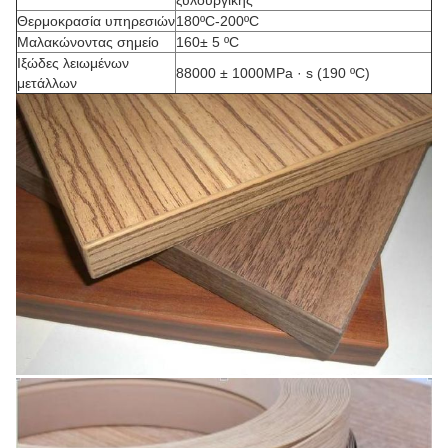
ξυλουργικής
Θερμοκρασία υπηρεσιών
180ºC-200ºC
Μαλακώνοντας σημείο
160± 5 ºC
Ιξώδες λειωμένων
88000 ± 1000MPa · s (190 ºC)
μετάλλων