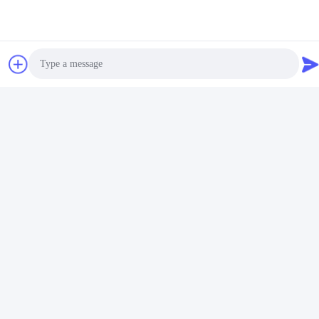
Μέσα Κοινωνικής Δικτύωσης
Γρήγορη επικοινωνία
Photo
τηλ
Video Call
+86-18912490312
Audio Call
E-mail
karenyang@wxszzd.com
Διεύθυνση
Ζώνη, οικονομικής και τεχνολογίας ανάπτυξης δωματίων
701-702, δρόμων No.16 Huayun, Wuxi