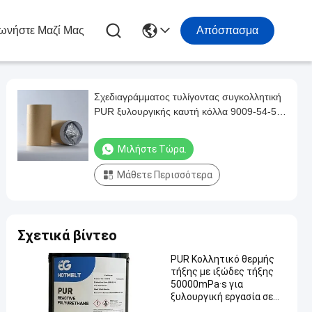
ωνήστε Μαζί Μας
Απόσπασμα
Σχεδιαγράμματος τυλίγοντας συγκολλητική
PUR ξυλουργικής καυτή κόλλα 9009-54-5
λειωμένων μετάλλων λειωμένων μετάλλων
καυτή
Μιλήστε Τώρα.
Μάθετε Περισσότερα
Σχετικά βίντεο
PUR Κολλητικό θερμής
τήξης με ιξώδες τήξης
50000mPa·s για
ξυλουργική εργασία σε
θερμοκρασία