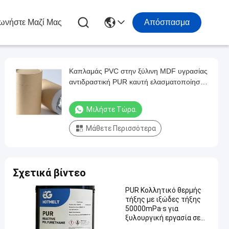
ωνήστε Μαζί Μας
Απόσπασμα
Καπλαμάς PVC στην ξύλινη MDF υγρασίας
αντιδραστική PUR καυτή ελασματοποίηση
ταινιών λειωμένων μετάλλων συγκολλητική
Μιλήστε Τώρα.
Μάθετε Περισσότερα
Σχετικά βίντεο
PUR Κολλητικό θερμής
τήξης με ιξώδες τήξης
50000mPa·s για
ξυλουργική εργασία σε
θερμοκρασία