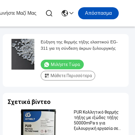
ωνήστε Μαζί Μας
Απόσπασμα
Εύξηση της θερμής τήξης ελαστικού EG-
311 για τη σύνδεση άκρων ξυλουργικής
Μιλήστε Τώρα.
Μάθετε Περισσότερα
Σχετικά βίντεο
PUR Κολλητικό θερμής
τήξης με ιξώδες τήξης
50000mPa·s για
ξυλουργική εργασία σε
θερμοκρασία