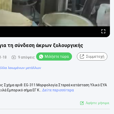
για τη σύνδεση άκρων ξυλουργικής
Μιλήστε τώρα.
Συμμετοχή
1-18
9 απόψεις
κόλλα λειωμένων μετάλλων
ος Σχήμα αριθ. EG-311 Μορφολογία Στερεά κατάσταση Υλικό ΕΥΑ
λά Εμπορικό σήμα ΕΓ Κ...
Δείτε περισσότερα
Αφήστε μήνυμα.