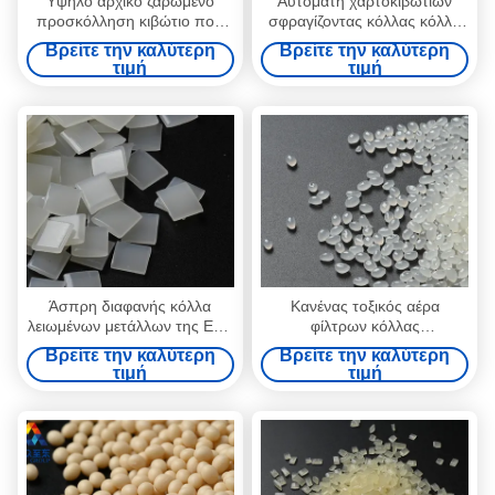
Υψηλό αρχικό ζαρωμένο
Αυτόματη χαρτοκιβωτίων
προσκόλληση κιβώτιο που
σφραγίζοντας κόλλας κόλλα
κολλά την καυτή κόλλα
λειωμένων μετάλλων της EVA
Βρείτε την καλύτερη
Βρείτε την καλύτερη
λειωμένων μετάλλων της EVA
καυτή για τη μηχανή υψηλής
τιμή
τιμή
για το χαρτοκιβώτιο
ταχύτητας
Άσπρη διαφανής κόλλα
Κανένας τοξικός αέρα
λειωμένων μετάλλων της EVA
φίλτρων κόλλας
καυτή για το χαρτοκιβώτιο,
συγκολλητικός 25kg της EVA
Βρείτε την καλύτερη
Βρείτε την καλύτερη
δίσκος, συσκευάζοντας κόλλα
καυτός άσπρος κίτρινος
τιμή
τιμή
περίπτωσης
λειωμένων μετάλλων