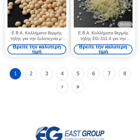
βίντεο
Ε.Β.Α. Κολλήματα θερμής
Ε.Β.Α. Κολλήματα θερμής
τήξης για την ξυλοτεχνία με
τήξης EG-311.4 για την
λωρίδες στην άκρη EG-
σύνδεση άκρων ξυλουργίας
Βρείτε την καλύτερη
Βρείτε την καλύτερη
311.37
τιμή
τιμή
1
2
3
4
5
6
7
8