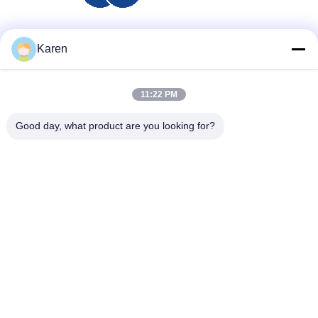
Μέσα Κοινωνικής Δικτύωσης
Karen
11:22 PM
Γρήγορη επικοινωνία
Good day, what product are you looking for?
τηλ
+86-18912490312
E-mail
karenyang@wxszzd.com
Διεύθυνση
Ζώνη, οικονομικής και τεχνολογίας ανάπτυξης δωματίων
701-702, δρόμων No.16 Huayun, Wuxi
Πολιτική απορρήτου
|
Sitemap