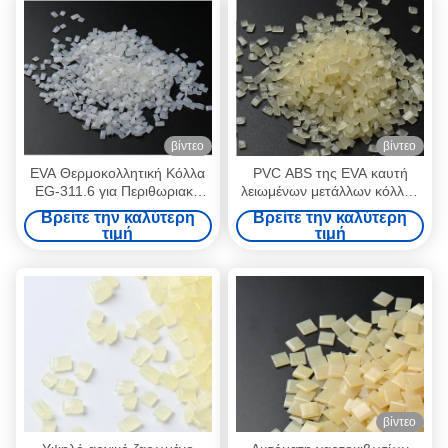
βίντεο
βίντεο
EVA Θερμοκολλητική Κόλλα
PVC ABS της EVA καυτή
EG-311.6 για Περιθωριακή
λειωμένων μετάλλων κόλλας
Επένδυση Ξυλουργικής
της EVA καυτή ζώνη ακρών
Βρείτε την καλύτερη
Βρείτε την καλύτερη
καπλαμάδων λειωμένων
τιμή
τιμή
μετάλλων συγκολλητική
βίντεο