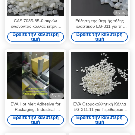
βίντεο
CAS 7085-85-0 ακρών
Εύξηση της θερμής τήξης
ενώνοντας κόλλας κίτρινη
ελαστικού EG-311 για τη
συγκολλητική βιομηχανία
σύνδεση άκρων ξυλουργικής
Βρείτε την καλύτερη
Βρείτε την καλύτερη
λειωμένων μετάλλων της EVA
τιμή
τιμή
καυτή
βίντεο
EVA Hot Melt Adhesive for
EVA Θερμοκολλητική Κόλλα
Packaging: Industrial-
EG-311.11 για Περιθωριακή
Strength Box Bonding,
Επένδυση Ξυλουργικής
Βρείτε την καλύτερη
Βρείτε την καλύτερη
Waterproof Seal, Secure
τιμή
τιμή
Product Protection