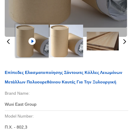
Επίπεδες Ελασματοποίησης Σάντουιτς Κόλλες Λειωμένων
Μετάλλων Πολυουρεθάνιου Καυτές Για Την Ξυλουργική
Brand Name:
Wuxi East Group
Model Number:
Π.Χ. - 802,3