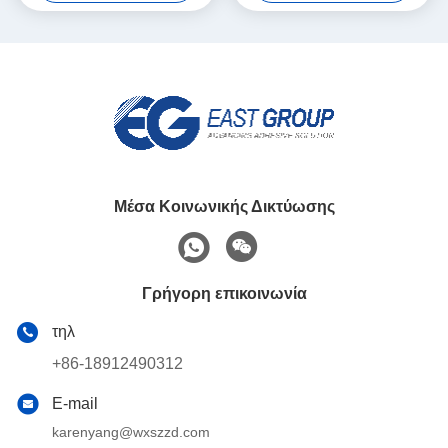
για τα έπιπλα
Μέσα Κοινωνικής Δικτύωσης
Γρήγορη επικοινωνία
τηλ
+86-18912490312
E-mail
karenyang@wxszzd.com