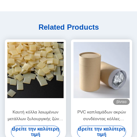
Related Products
βίντεο
Καυτή κόλλα λειωμένων
PVC καπλαμάδων ακρών
μετάλλων ξυλουργικής ζώνης
συνδέοντας κόλλες
ακρών για την αυτόματη
λειωμένων μετάλλων
Βρείτε την καλύτερη
Βρείτε την καλύτερη
μηχανή ζώνης
πολυουρεθάνιου PUR καυτές
τιμή
τιμή