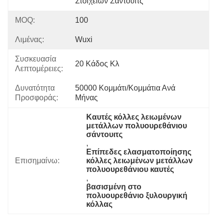
Στοιχείων Σάντουιτς
MOQ:
100
Λιμένας:
Wuxi
Συσκευασία
20 Κάδος Κλ
Λεπτομέρειες:
Δυνατότητα
50000 Κομμάτι/κομμάτια Ανά   
Προσφοράς:
Μήνας
Καυτές κόλλες λειωμένων 
μετάλλων πολυουρεθάνιου 
σάντουιτς
, 
Επίπεδες ελασματοποίησης 
Επισημαίνω:
κόλλες λειωμένων μετάλλων 
πολυουρεθάνιου καυτές
, 
βασισμένη στο 
πολυουρεθάνιο ξυλουργική 
κόλλας