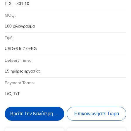
Π.Χ. - 801,10
MOQ:
100 χιλιόγραμμα
Τιμή:
USD+6.5-7.0+KG
Delivery Time:
15 ημέρες εργασίας
Payment Terms:
L/C, T/T
Βρείτε Την Καλύτερη Τιμή
Επικοινωνήστε Τώρα