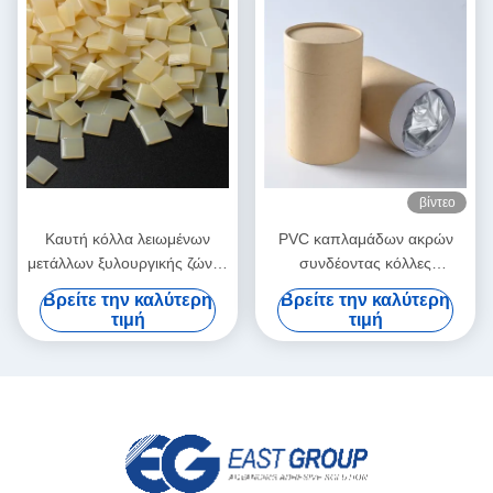
βίντεο
Καυτή κόλλα λειωμένων
PVC καπλαμάδων ακρών
μετάλλων ξυλουργικής ζώνης
συνδέοντας κόλλες
ακρών για την αυτόματη
λειωμένων μετάλλων
Βρείτε την καλύτερη
Βρείτε την καλύτερη
μηχανή ζώνης
πολυουρεθάνιου PUR καυτές
τιμή
τιμή
για τα έπιπλα