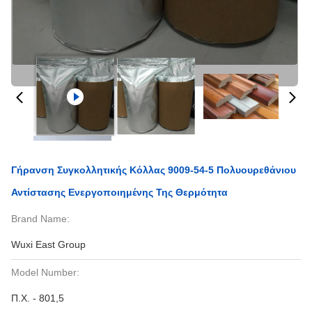
Γήρανση Συγκολλητικής Κόλλας 9009-54-5 Πολυουρεθάνιου
Αντίστασης Ενεργοποιημένης Της Θερμότητα
Brand Name:
Wuxi East Group
Model Number:
Π.Χ. - 801,5