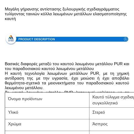
Μεγάλη γήρανσης αντίστασης ξυλουργικής σχεδιαγράμματος
τυλίγοντας ταινιών κόλλα λειωμένων μετάλλων ελασματοποίησης
καυτή
Προδιαγραφή
Βασικές διαφορές μεταξύ του καυτού λειωμένου μετάλλου PUR και
του παραδοσιακού καυτού λειωμένου μετάλλου
Η καυτή τεχνολογία λειωμένων μετάλλων PUR, με τη χημική
αντίδραση της με την υγρασία, έχει μειώσει ή έχει αποβάλει
θερμότητα-σχετικά τα μειονεκτήματα του παραδοσιακού καυτού
λειωμένου μετάλλου.
Το καυτό λειωμένο μέταλλο PUR λειτουργεί καλύτερα με τα
Καυτό τύλιγμα σχεδι
υποστρώματα που είναι ευαίσθητα στις υψηλές θερμοκρασίες.
Όνομα προϊόντων
Οι δεσμοί παραμένουν ισχυροί στις υψηλότερες θερμοκρασίες με
συγκολλητικό
την τεχνολογία PUR.
Η αντιδραστική τεχνολογία PUR δημιουργεί έναν υψηλότερο
Υλικό
Στερεό
δεσμό δύναμης από τις περισσότερες άλλες κόλλες.
Ο γρήγορος χρόνος θεραπείας και η ανώτερη δύναμη δεσμών
Χρώμα
Άσπρος
σημαίνουν ότι σε ένα περιβάλλον κατασκευής, οι δεσμοί
υποστρωμάτων που διαμορφώνονται από την αντιδραστική