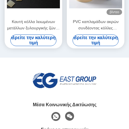
βίντεο
Καυτή κόλλα λειωμένων
PVC καπλαμάδων ακρών
μετάλλων ξυλουργικής ζώνης
συνδέοντας κόλλες
ακρών για την αυτόματη
λειωμένων μετάλλων
Βρείτε την καλύτερη
Βρείτε την καλύτερη
μηχανή ζώνης
πολυουρεθάνιου PUR καυτές
τιμή
τιμή
για τα έπιπλα
Μέσα Κοινωνικής Δικτύωσης