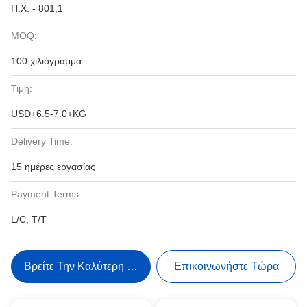
Π.Χ. - 801,1
MOQ:
100 χιλιόγραμμα
Τιμή:
USD+6.5-7.0+KG
Delivery Time:
15 ημέρες εργασίας
Payment Terms:
L/C, T/T
Βρείτε Την Καλύτερη Τιμή
Επικοινωνήστε Τώρα