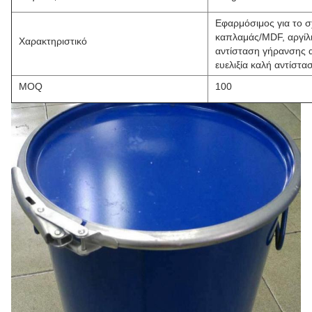
Εφαρμόσιμος για το σ
καπλαμάς/MDF, αργίλι
Χαρακτηριστικό
αντίσταση γήρανσης 
ευελιξία καλή αντίστα
MOQ
100