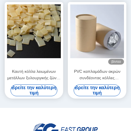
βίντεο
Καυτή κόλλα λειωμένων
PVC καπλαμάδων ακρών
μετάλλων ξυλουργικής ζώνης
συνδέοντας κόλλες
ακρών για την αυτόματη
λειωμένων μετάλλων
Βρείτε την καλύτερη
Βρείτε την καλύτερη
μηχανή ζώνης
πολυουρεθάνιου PUR καυτές
τιμή
τιμή
για τα έπιπλα