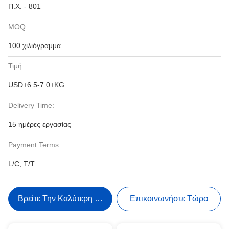
Π.Χ. - 801
MOQ:
100 χιλιόγραμμα
Τιμή:
USD+6.5-7.0+KG
Delivery Time:
15 ημέρες εργασίας
Payment Terms:
L/C, T/T
Βρείτε Την Καλύτερη Τιμή
Επικοινωνήστε Τώρα