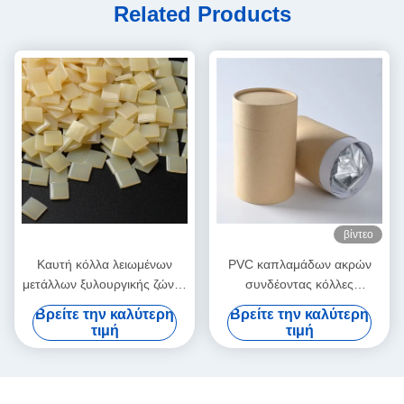
Related Products
βίντεο
Καυτή κόλλα λειωμένων
PVC καπλαμάδων ακρών
μετάλλων ξυλουργικής ζώνης
συνδέοντας κόλλες
ακρών για την αυτόματη
λειωμένων μετάλλων
Βρείτε την καλύτερη
Βρείτε την καλύτερη
μηχανή ζώνης
πολυουρεθάνιου PUR καυτές
τιμή
τιμή
για τα έπιπλα