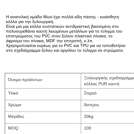
Η ανατολική ομάδα Wuxi έχει πολλά είδη πίεσης - ευαίσθητη 
κόλλα για την ξυλουργική.
Είναι μια μια κόλλα συστατικών αντιδραστική βασισμένη στο 
πολυουρεθάνιο καυτή λειωμένων μετάλλων για το τύλιγμα του 
επιστρώματος του PVC στον ξύλινο πλαστικό πίνακα, το 
άφρισμα του πίνακα, MDF την επιτροπή, κ.λπ.
Χρησιμοποιείται ευρέως για το PVC και TPU για να τοποθετήσει 
στο σχεδιάγραμμα ξύλου και αργιλίου το τύλιγμα σε στρώματα.
Ξυλουργικής σχεδιαγράμμ
Όνομα προϊόντων
κόλλας PUR καυτή
Υλικό
Στερεό
Χρώμα
Άσπρος
Μέγεθος
20kg
MOQ
100