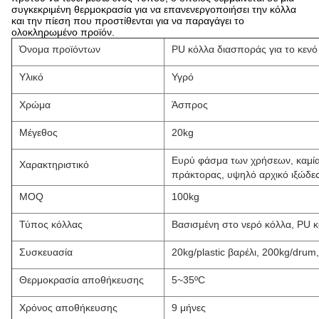
συγκεκριμένη θερμοκρασία για να επανενεργοποιήσει την κόλλα
και την πίεση που προστίθενται για να παραγάγει το
ολοκληρωμένο προϊόν.
Όνομα προϊόντων
PU κόλλα διασποράς για το κεν
Υλικό
Υγρό
Χρώμα
Άσπρος
Μέγεθος
20kg
Ευρύ φάσμα των χρήσεων, καμία
Χαρακτηριστικό
πράκτορας, υψηλό αρχικό ιξώδε
MOQ
100kg
Τύπος κόλλας
Βασισμένη στο νερό κόλλα, PU κ
Συσκευασία
20kg/plastic βαρέλι, 200kg/dru
Θερμοκρασία αποθήκευσης
5~35ºC
Χρόνος αποθήκευσης
9 μήνες