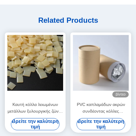
Related Products
βίντεο
Καυτή κόλλα λειωμένων
PVC καπλαμάδων ακρών
μετάλλων ξυλουργικής ζώνης
συνδέοντας κόλλες
ακρών για την αυτόματη
λειωμένων μετάλλων
Βρείτε την καλύτερη
Βρείτε την καλύτερη
μηχανή ζώνης
πολυουρεθάνιου PUR καυτές
τιμή
τιμή
για τα έπιπλα