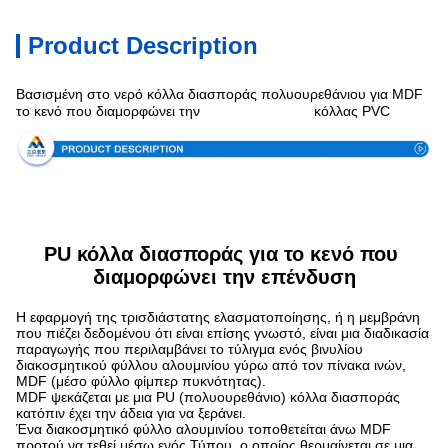
Product Description
Βασισμένη στο νερό κόλλα διασποράς πολυουρεθάνιου για MDF
προδιαγραφή
το κενό που διαμορφώνει την
κόλλας PVC
PU κόλλα διασποράς για το κενό που 
διαμορφώνει την επένδυση
Η εφαρμογή της τρισδιάστατης ελασματοποίησης, ή η μεμβράνη
που πιέζει δεδομένου ότι είναι επίσης γνωστό, είναι μια διαδικασία
παραγωγής που περιλαμβάνει το τύλιγμα ενός βινυλίου
διακοσμητικού φύλλου αλουμινίου γύρω από τον πίνακα ινών,
MDF (μέσο φύλλο φίμπερ πυκνότητας).
MDF ψεκάζεται με μια PU (πολυουρεθάνιο) κόλλα διασποράς
κατόπιν έχει την άδεια για να ξεράνει.
Ένα διακοσμητικό φύλλο αλουμινίου τοποθετείται άνω MDF
προτού να τεθεί μέσω ενός Τύπου, ο οποίος θερμαίνεται σε μια