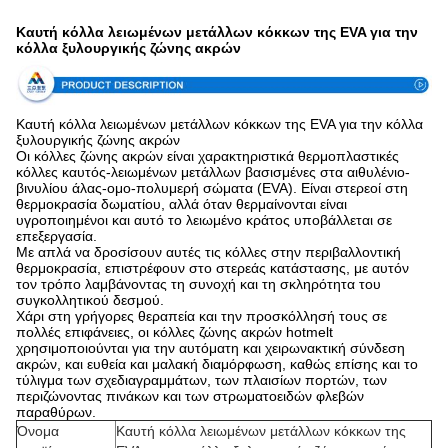
Καυτή κόλλα λειωμένων μετάλλων κόκκων της EVA για την
κόλλα ξυλουργικής ζώνης ακρών
Καυτή κόλλα λειωμένων μετάλλων κόκκων της EVA για την κόλλα
ξυλουργικής ζώνης ακρών
Οι κόλλες ζώνης ακρών είναι χαρακτηριστικά θερμοπλαστικές
κόλλες καυτός-λειωμένων μετάλλων βασισμένες στα αιθυλένιο-
βινυλίου άλας-ομο-πολυμερή σώματα (EVA). Είναι στερεοί στη
θερμοκρασία δωματίου, αλλά όταν θερμαίνονται είναι
υγροποιημένοι και αυτό το λειωμένο κράτος υποβάλλεται σε
επεξεργασία.
Με απλά να δροσίσουν αυτές τις κόλλες στην περιβαλλοντική
θερμοκρασία, επιστρέφουν στο στερεάς κατάστασης, με αυτόν
τον τρόπο λαμβάνοντας τη συνοχή και τη σκληρότητα του
συγκολλητικού δεσμού.
Χάρι στη γρήγορες θεραπεία και την προσκόλλησή τους σε
πολλές επιφάνειες, οι κόλλες ζώνης ακρών hotmelt
χρησιμοποιούνται για την αυτόματη και χειρωνακτική σύνδεση
ακρών, και ευθεία και μαλακή διαμόρφωση, καθώς επίσης και το
τύλιγμα των σχεδιαγραμμάτων, των πλαισίων πορτών, των
περιζώνοντας πινάκων και των στρωματοειδών φλεβών
παραθύρων.
Όνομα
Καυτή κόλλα λειωμένων μετάλλων κόκκων της