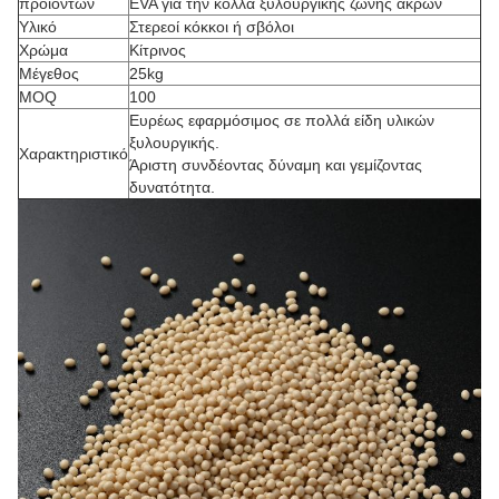
προϊόντων
EVA για την κόλλα ξυλουργικής ζώνης ακρών
Υλικό
Στερεοί κόκκοι ή σβόλοι
Χρώμα
Κίτρινος
Μέγεθος
25kg
MOQ
100
Ευρέως εφαρμόσιμος σε πολλά είδη υλικών
ξυλουργικής.
Χαρακτηριστικό
Άριστη συνδέοντας δύναμη και γεμίζοντας
δυνατότητα.