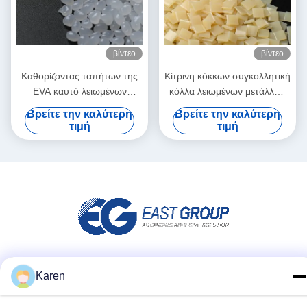
βίντεο
βίντεο
Καθορίζοντας ταπήτων της
Κίτρινη κόκκων συγκολλητική
EVA καυτό λειωμένων
κόλλα λειωμένων μετάλλων
μετάλλων σιτάρι σβόλων
της EVA καυτή για το
Βρείτε την καλύτερη
Βρείτε την καλύτερη
δύναμης κόλλας
ζαρωμένο χαρτοκιβώτιο
τιμή
τιμή
αντιολισθητικό άριστο
συνδέοντας
Μέσα Κοινωνικής Δικτύωσης
Karen