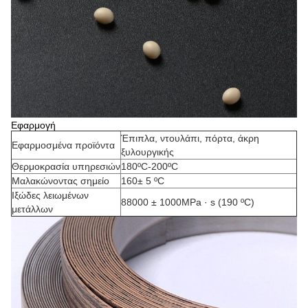
Εφαρμογή
Έπιπλα, ντουλάπι, πόρτα, άκρη
Εφαρμοσμένα προϊόντα
ξυλουργικής
Θερμοκρασία υπηρεσιών
180ºC-200ºC
Μαλακώνοντας σημείο
160± 5 ºC
Ιξώδες λειωμένων
88000 ± 1000MPa · s (190 ºC)
μετάλλων