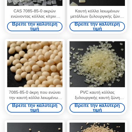
CAS 7085-85-0 ακρών
Καυτή κόλλα λειωμένων
ενώνοντας κόλλας κίτρινη
μετάλλων ξυλουργικής ζώνης
συγκολλητική βιομηχανία
ακρών για την αυτόματη
Βρείτε την καλύτερη
Βρείτε την καλύτερη
λειωμένων μετάλλων της EVA
μηχανή ζώνης
τιμή
τιμή
καυτή
7085-85-0 άκρη που ενώνει
PVC καυτή κόλλας
την καυτή κόλλα λειωμένων
ξυλουργικής καυτή ζώνη
μετάλλων της EVA για την
ακρών κόκκων λειωμένων
Βρείτε την καλύτερη
Βρείτε την καλύτερη
αυτόματη μηχανή
μετάλλων συγκολλητική
τιμή
τιμή