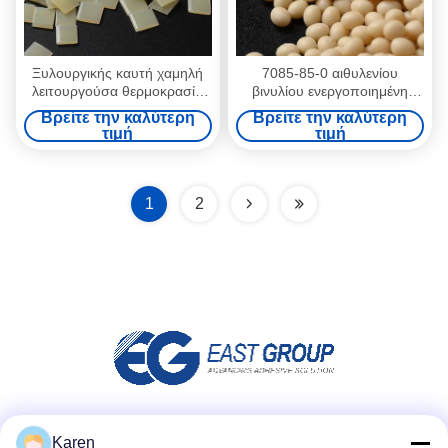
Ξυλουργικής καυτή χαμηλή
7085-85-0 αιθυλενίου
λειτουργούσα θερμοκρασία
βινυλίου ενεργοποιημένη
7085-85-0 κόλλας λειωμένων
θερμότητα κόλλα
Βρείτε την καλύτερη
Βρείτε την καλύτερη
μετάλλων συγκολλητική
πολυουρεθάνιου οξικού
τιμή
τιμή
άλατος συγκολλητική κίτρινη
1
2
Μέσα Κοινωνικής Δικτύωσης
Karen