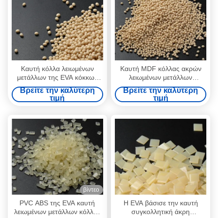
Καυτή κόλλα λειωμένων
Καυτή MDF κόλλας ακρών
μετάλλων της EVA κόκκων
λειωμένων μετάλλων
για την κόλλα ξυλουργικής
σφραγίζοντας χαρτονιού
Βρείτε την καλύτερη
Βρείτε την καλύτερη
ζώνης ακρών
σκληρού ξύλου κόλλα
τιμή
τιμή
λειωμένων μετάλλων
Edgebanding καυτή
βίντεο
PVC ABS της EVA καυτή
Η EVA βάσισε την καυτή
λειωμένων μετάλλων κόλλας
συγκολλητική άκρη