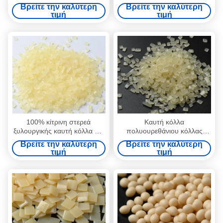
της EVA καυτή ζώνη ακρών
λειωμένων μετάλλων
Βρείτε την καλύτερη
Βρείτε την καλύτερη
καπλαμάδων λειωμένων
ενώνοντας τη συγκολλητική
τιμή
τιμή
μετάλλων συγκολλητική
σύνδεση PVC
100% κίτρινη στερεά
Καυτή κόλλα
ξυλουργικής καυτή κόλλα PU
πολυουρεθάνιου κόλλας
λειωμένων μετάλλων
πολυουρεθάνιου CAS
Βρείτε την καλύτερη
Βρείτε την καλύτερη
συγκολλητική για το ξύλο
No7085-85-0 ξύλινη για τα
τιμή
τιμή
έπιπλα