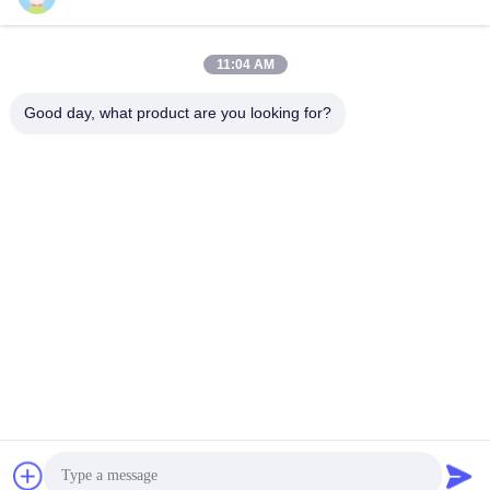
11:04 AM
Γρήγορη επικοινωνία
Good day, what product are you looking for?
τηλ
+86-18912490312
E-mail
karenyang@wxszzd.com
Διεύθυνση
Ζώνη, οικονομικής και τεχνολογίας ανάπτυξης δωματίων
701-702, δρόμων No.16 Huayun, Wuxi
Πολιτική απορρήτου
|
Sitemap
Κίνα Καλό Ποιότητα Καυτή κόλλα λειωμένων μετάλλων PUR
Προμηθευτής. 2022-2026 Wuxi East Group Trading Co.,Ltd Όλα.
Όλα τα δικαιώματα διατηρούνται.