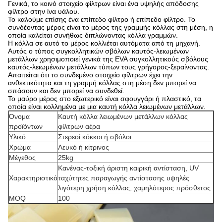
Γενικά, το κοινό στοιχείο φίλτρων είναι ένα υψηλής απόδοσης
φίλτρο στην ίνα υάλου.
Το καλούμε επίσης ένα επίπεδο φίλτρο ή επίπεδο φίλτρο. Το
συνδέοντας μέρος είναι το μέρος της γραμμής κόλλας στη μέση, η
οποία καλείται συνήθως διπλώνοντας κόλλα γραμμών.
Η κόλλα σε αυτό το μέρος κολλιέται αυτόματα από τη μηχανή.
Αυτός ο τύπος συγκολλητικών σβόλων καυτός-λειωμένων
μετάλλων χρησιμοποιεί γενικά της EVA συγκολλητικούς σβόλους
καυτός-λειωμένων μετάλλων τύπων τους γρήγορος-ξεραίνοντας.
Απαιτείται ότι το συνδεμένο στοιχείο φίλτρων έχει την
ανθεκτικότητα και τη γραμμή κόλλας στη μέση δεν μπορεί να
σπάσουν και δεν μπορεί να συνδεθεί.
Το μαύρο μέρος στο εξωτερικό είναι σφουγγάρι ή πλαστικό, τα
οποία είναι κολλημένα με μια καυτή κόλλα λειωμένων μετάλλων.
Όνομα
Καυτή κόλλα λειωμένων μετάλλων κόλλας
προϊόντων
φίλτρων αέρα
Υλικό
Στερεοί κόκκοι ή σβόλοι
Χρώμα
Λευκό ή κίτρινος
Μέγεθος
25kg
Κανένας-τοξική άριστη καιρική αντίσταση, UV
Χαρακτηριστικό
ταχύτητες παραγωγής αντίστασης υψηλές
λιγότερη χρήση κόλλας, χαμηλότερος πρόσθετος
MOQ
100