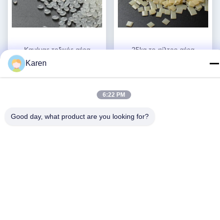
Κανένας τοξικός αέρα
25kg το φίλτρο αέρα
φίλτρων κόλλας
συγκολλητικό 7085-85-0
Karen
συγκολλητικός 25kg της EVA
EVA βάσισε την καυτή κόλλα
Βρείτε την καλύτερη
Βρείτε την καλύτερη
καυτός άσπρος κίτρινος
λειωμένων μετάλλων
τιμή
τιμή
λειωμένων μετάλλων
6:22 PM
Good day, what product are you looking for?
Μέσα Κοινωνικής Δικτύωσης