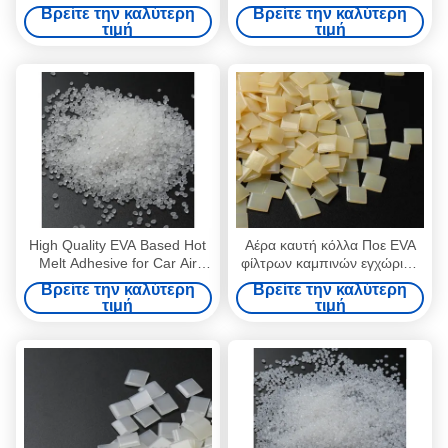
Adhesive for Car Air Filter
Filter Transparent HEPA
Βρείτε την καλύτερη
Βρείτε την καλύτερη
Transparent
Filter Glue
τιμή
τιμή
High Quality EVA Based Hot
Αέρα καυτή κόλλα Ποε EVA
Melt Adhesive for Car Air
φίλτρων καμπινών εγχώριου
Filter Structure Glue
αέρα φίλτρων συγκολλητική
Βρείτε την καλύτερη
Βρείτε την καλύτερη
κίτρινη
τιμή
τιμή