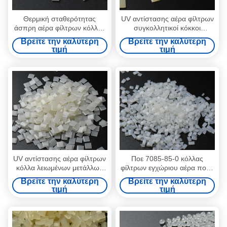
Θερμική σταθερότητας
UV αντίστασης αέρα φίλτρων
άσπρη αέρα φίλτρων κόλλας
συγκολλητικοί κόκκοι
κόλλα 7085-85-0 λειωμένων
λειωμένων μετάλλων κόλλας
Βρείτε την καλύτερη
Βρείτε την καλύτερη
μετάλλων της EVA καυτή
25kg καυτοί
τιμή
τιμή
UV αντίστασης αέρα φίλτρων
Ποε 7085-85-0 κόλλας
κόλλα λειωμένων μετάλλων
φίλτρων εγχώριου αέρα πολυ
κόλλας άσπρη κίτρινη καυτή
σβόλοι κόκκων λειωμένων
Βρείτε την καλύτερη
Βρείτε την καλύτερη
μετάλλων σκοπού στερεοί
τιμή
τιμή
καυτοί