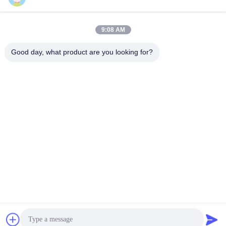
9:08 AM
Γρήγορη επικοινωνία
Good day, what product are you looking for?
τηλ
+86-18912490312
E-mail
karenyang@wxszzd.com
Διεύθυνση
Ζώνη, οικονομικής και τεχνολογίας ανάπτυξης δωματίων
701-702, δρόμων No.16 Huayun, Wuxi
Πολιτική απορρήτου
|
Sitemap
Κίνα Καλό Ποιότητα Καυτή κόλλα λειωμένων μετάλλων PUR
Προμηθευτής. 2022-2026 Wuxi East Group Trading Co.,Ltd Όλα.
Όλα τα δικαιώματα διατηρούνται.