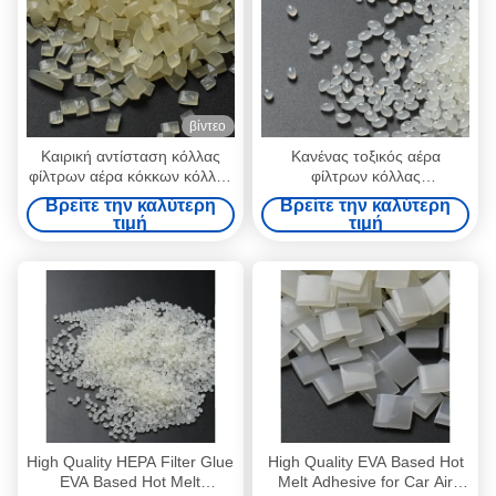
βίντεο
Καιρική αντίσταση κόλλας
Κανένας τοξικός αέρα
φίλτρων αέρα κόκκων κόλλας
φίλτρων κόλλας
λειωμένων μετάλλων της EVA
συγκολλητικός 25kg της EVA
Βρείτε την καλύτερη
Βρείτε την καλύτερη
καυτή
καυτός άσπρος κίτρινος
τιμή
τιμή
λειωμένων μετάλλων
High Quality HEPA Filter Glue
High Quality EVA Based Hot
EVA Based Hot Melt
Melt Adhesive for Car Air