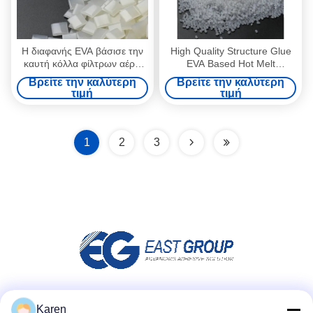
Η διαφανής EVA βάσισε την
High Quality Structure Glue
καυτή κόλλα φίλτρων αέρα
EVA Based Hot Melt
αυτοκινήτων λειωμένων
Adhesive for Car Air Filter
Βρείτε την καλύτερη
Βρείτε την καλύτερη
μετάλλων συγκολλητική
τιμή
τιμή
HEPA
1
2
3
Μέσα Κοινωνικής Δικτύωσης
Karen