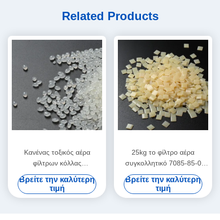
Related Products
Κανένας τοξικός αέρα
25kg το φίλτρο αέρα
φίλτρων κόλλας
συγκολλητικό 7085-85-0
συγκολλητικός 25kg της EVA
EVA βάσισε την καυτή κόλλα
Βρείτε την καλύτερη
Βρείτε την καλύτερη
καυτός άσπρος κίτρινος
λειωμένων μετάλλων
τιμή
τιμή
λειωμένων μετάλλων