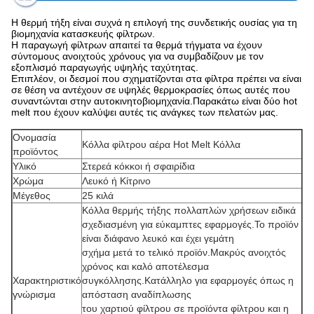
Η θερμή τήξη είναι συχνά η επιλογή της συνδετικής ουσίας για τη
βιομηχανία κατασκευής φίλτρων.
Η παραγωγή φίλτρων απαιτεί τα θερμά τήγματα να έχουν
σύντομους ανοιχτούς χρόνους για να συμβαδίζουν με τον
εξοπλισμό παραγωγής υψηλής ταχύτητας.
Επιπλέον, οι δεσμοί που σχηματίζονται στα φίλτρα πρέπει να είναι
σε θέση να αντέχουν σε υψηλές θερμοκρασίες όπως αυτές που
συναντώνται στην αυτοκινητοβιομηχανία.Παρακάτω είναι δύο hot
melt που έχουν καλύψει αυτές τις ανάγκες των πελατών μας.
Ονομασία
Κόλλα φίλτρου αέρα Hot Melt Κόλλα
προϊόντος
Υλικό
Στερεά κόκκοι ή σφαιρίδια
Χρώμα
Λευκό ή Κίτρινο
Μέγεθος
25 κιλά
Κόλλα θερμής τήξης πολλαπλών χρήσεων ειδικά
σχεδιασμένη για εύκαμπτες εφαρμογές.Το προϊόν
είναι διάφανο λευκό και έχει γεμάτη
σχήμα μετά το τελικό προϊόν.Μακρύς ανοιχτός
χρόνος και καλό αποτέλεσμα
Χαρακτηριστικό
συγκόλλησης.Κατάλληλο για εφαρμογές όπως η
γνώρισμα
απόσταση αναδίπλωσης
του χαρτιού φίλτρου σε προϊόντα φίλτρου και η