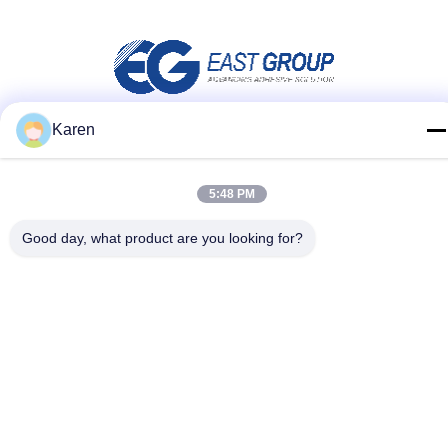
Karen
Μέσα Κοινωνικής Δικτύωσης
5:48 PM
Γρήγορη επικοινωνία
Good day, what product are you looking for?
τηλ
+86-18912490312
E-mail
karenyang@wxszzd.com
Διεύθυνση
Ζώνη, οικονομικής και τεχνολογίας ανάπτυξης δωματίων