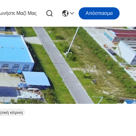
ωνήστε Μαζί Μας
Απόσπασμα
ική κίτρινη