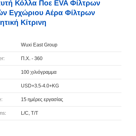
υτή Κόλλα Ποε EVA Φίλτρων
ών Εγχώριου Αέρα Φίλτρων
ητική Κίτρινη
Wuxi East Group
r:
Π.Χ. - 360
100 χιλιόγραμμα
USD+3.5-4.0+KG
e:
15 ημέρες εργασίας
ms:
L/C, T/T