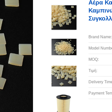
Αέρα Κα
Καμπιν
Συγκολλ
Brand Name:
Model Numbe
MOQ:
Τιμή:
Delivery Tim
Payment Ter