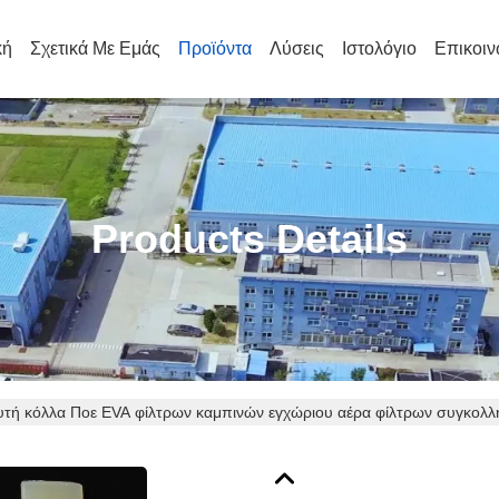
κή
Σχετικά Με Εμάς
Προϊόντα
Λύσεις
Ιστολόγιο
Επικοιν
Products Details
υτή κόλλα Ποε EVA φίλτρων καμπινών εγχώριου αέρα φίλτρων συγκολλητ