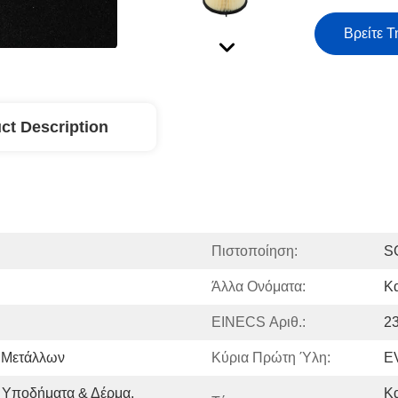
Βρείτε Τ
ct Description
Πιστοποίηση:
S
Άλλα Ονόματα:
Κ
EINECS Αριθ.:
2
 Μετάλλων
Κύρια Πρώτη Ύλη:
E
 Υποδήματα & Δέρμα, 
Κ