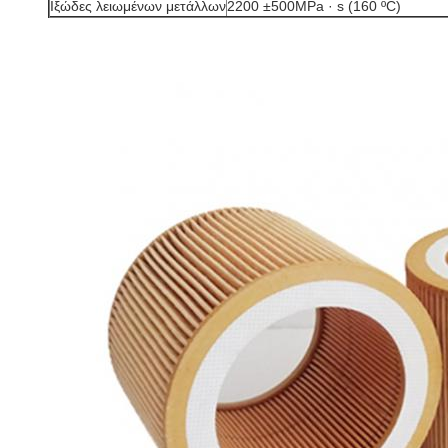
Ιξώδες λειωμένων μετάλλων
2200 ±500MPa · s (160 ºC)