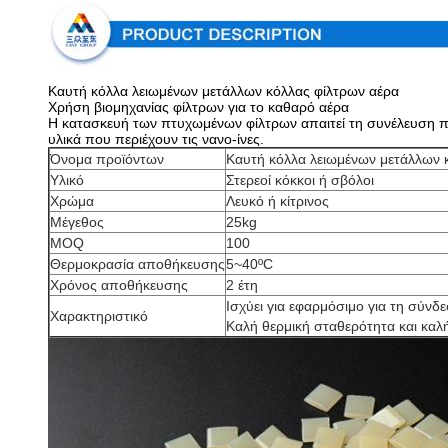
Καυτή κόλλα λειωμένων μετάλλων κόλλας φίλτρων αέρα
Χρήση βιομηχανίας φίλτρων για το καθαρό αέρα
Η κατασκευή των πτυχωμένων φίλτρων απαιτεί τη συνέλευση πο
υλικά που περιέχουν τις νανο-ίνες.
Όνομα προϊόντων
Καυτή κόλλα λειωμένων μετάλλων 
Υλικό
Στερεοί κόκκοι ή σβόλοι
Χρώμα
Λευκό ή κίτρινος
Μέγεθος
25kg
MOQ
100
Θερμοκρασία αποθήκευσης
5~40ºC
Χρόνος αποθήκευσης
2 έτη
Ισχύει για εφαρμόσιμο για τη σύν
Χαρακτηριστικό
Καλή θερμική σταθερότητα και καλ