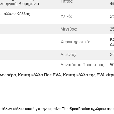
Τύπος:
λουργική, Βιομηχανία
Φ
ετάλλων Κόλλας 
Υλικό:
Στ
Μέγεθος:
2
Κα
Χαρακτηριστικό:
Δ
Λιμένας:
Σ
Δυνατότητα Προσφοράς:
5
ρων αέρα
, 
Καυτή κόλλα Ποε EVA
, 
Καυτή κόλλα της EVA κίτρ
άλλων κόλλας καυτή για την καμπίνα FilterSpecification εγχώριου αέρ