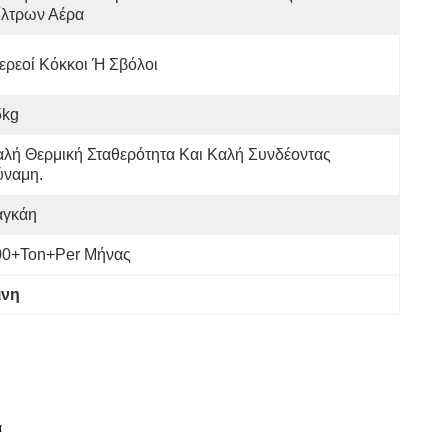
ίλτρων Αέρα
ερεοί Κόκκοι Ή Σβόλοι
5kg
λή Θερμική Σταθερότητα Και Καλή Συνδέοντας 
ύναμη.
αγκάη
00+Ton+per Μήνας
ινη
α