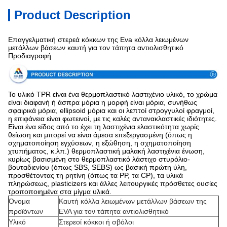
Product Description
Επαγγελματική στερεά κόκκων της Eva κόλλα λειωμένων
μετάλλων βάσεων καυτή για τον τάπητα αντιολισθητικό
Προδιαγραφή
Το υλικό TPR είναι ένα θερμοπλαστικό λαστιχένιο υλικό, το χρώμα
είναι διαφανή ή άσπρα μόρια η μορφή είναι μόρια, συνήθως
σφαιρικά μόρια, ellipsoid μόρια και οι λεπτοί στρογγυλοί φραγμοί,
η επιφάνεια είναι φωτεινοί, με τις καλές αντανακλαστικές ιδιότητες.
Είναι ένα είδος από το έχει τη λαστιχένια ελαστικότητα χωρίς
θείωση και μπορεί να είναι άμεσα επεξεργασμένη (όπως η
σχηματοποίηση εγχύσεων, η εξώθηση, η σχηματοποίηση
χτυπήματος, κ.λπ.) θερμοπλαστική μαλακή λαστιχένια ένωση,
κυρίως βασισμένη στο θερμοπλαστικό λάστιχο στυρόλιο-
βουταδιενίου (όπως SBS, SEBS) ως βασική πρώτη ύλη,
προσθέτοντας τη ρητίνη (όπως τα PP, τα CP), τα υλικά
πληρώσεως, plasticizers και άλλες λειτουργικές πρόσθετες ουσίες
τροποποιημένα στα μίγμα υλικά.
Όνομα
Καυτή κόλλα λειωμένων μετάλλων βάσεων της
προϊόντων
EVA για τον τάπητα αντιολισθητικό
Υλικό
Στερεοί κόκκοι ή σβόλοι