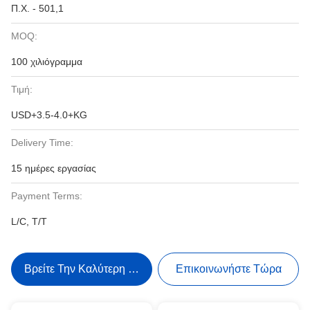
Π.Χ. - 501,1
MOQ:
100 χιλιόγραμμα
Τιμή:
USD+3.5-4.0+KG
Delivery Time:
15 ημέρες εργασίας
Payment Terms:
L/C, T/T
Βρείτε Την Καλύτερη Τιμή
Επικοινωνήστε Τώρα