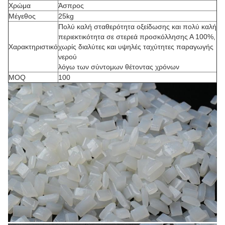
Χρώμα
Άσπρος
Μέγεθος
25kg
Πολύ καλή σταθερότητα οξείδωσης και πολύ καλή
περιεκτικότητα σε στερεά προσκόλλησης Α 100%,
Χαρακτηριστικό
χωρίς διαλύτες και υψηλές ταχύτητες παραγωγής
νερού
λόγω των σύντομων θέτοντας χρόνων
MOQ
100