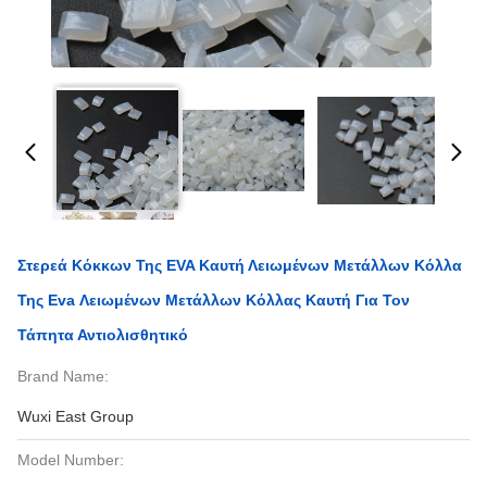
Στερεά Κόκκων Της EVA Καυτή Λειωμένων Μετάλλων Κόλλα
Της Eva Λειωμένων Μετάλλων Κόλλας Καυτή Για Τον
Τάπητα Αντιολισθητικό
Brand Name:
Wuxi East Group
Model Number: