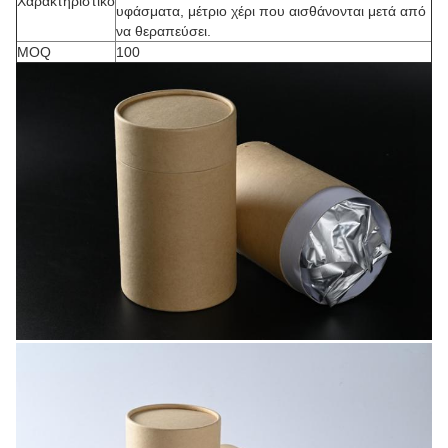
Χαρακτηριστικό
υφάσματα, μέτριο χέρι που αισθάνονται μετά από
να θεραπεύσει.
MOQ
100