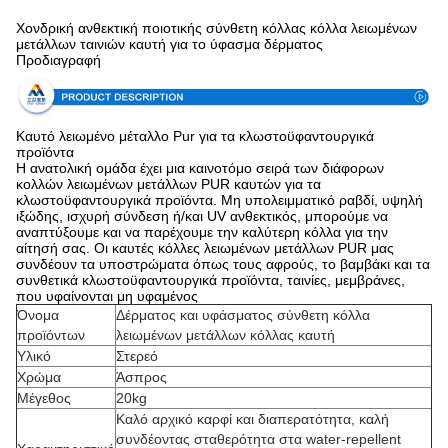
Χονδρική ανθεκτική ποιοτικής σύνθετη κόλλας κόλλα λειωμένων
μετάλλων ταινιών καυτή για το ύφασμα δέρματος
Προδιαγραφή
Καυτό λειωμένο μέταλλο Pur για τα κλωστοϋφαντουργικά
προϊόντα
Η ανατολική ομάδα έχει μια καινοτόμο σειρά των διάφορων
κολλών λειωμένων μετάλλων PUR καυτών για τα
κλωστοϋφαντουργικά προϊόντα. Μη υπολειμματικό ραβδί, υψηλή
ιξώδης, ισχυρή σύνδεση ή/και UV ανθεκτικός, μπορούμε να
αναπτύξουμε και να παρέχουμε την καλύτερη κόλλα για την
αίτησή σας. Οι καυτές κόλλες λειωμένων μετάλλων PUR μας
συνδέουν τα υποστρώματα όπως τους αφρούς, το βαμβάκι και τα
συνθετικά κλωστοϋφαντουργικά προϊόντα, ταινίες, μεμβράνες,
που υφαίνονται μη υφαμένος
Όνομα
Δέρματος και υφάσματος σύνθετη κόλλα
προϊόντων
λειωμένων μετάλλων κόλλας καυτή
Υλικό
Στερεό
Χρώμα
Άσπρος
Μέγεθος
20kg
Καλό αρχικό καρφί και διαπερατότητα, καλή
συνδέοντας σταθερότητα στα water-repellent