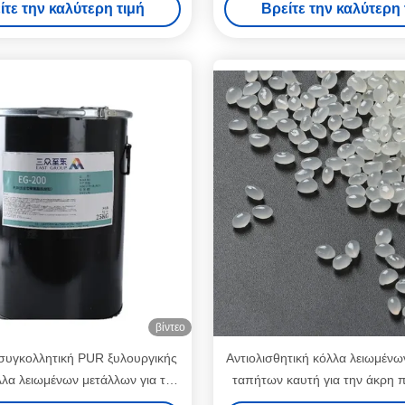
ίτε την καλύτερη τιμή
Βρείτε την καλύτερη 
υφάσματος
βίντεο
συγκολλητική PUR ξυλουργικής
Αντιολισθητική κόλλα λειωμέν
λλα λειωμένων μετάλλων για τη
ταπήτων καυτή για την άκρη π
ζώνη ακρών
την καυτή κουβέρτα μη ολίσθη