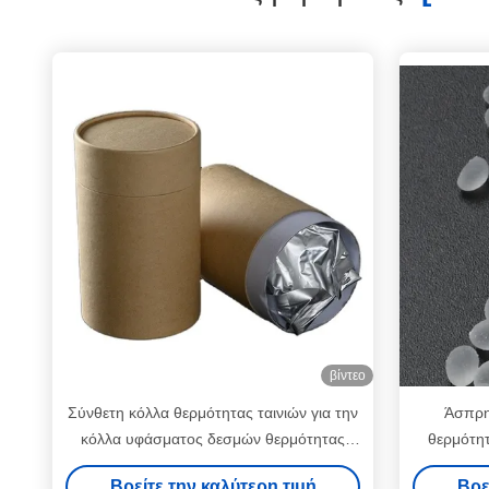
βίντεο
Σύνθετη κόλλα θερμότητας ταινιών για την
Άσπρη
κόλλα υφάσματος δεσμών θερμότητας
θερμότη
υφάσματος
θερ
Βρείτε την καλύτερη τιμή
Βρε