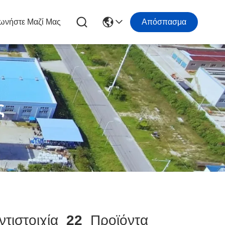
ωνήστε Μαζί Μας
Απόσπασμα
ς
τιστοιχία
22
Προϊόντα