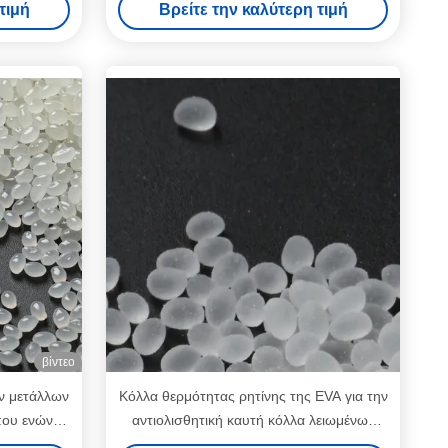
τιμή
Βρείτε την καλύτερη τιμή
λειωμένων μετάλλων
βίντεο
ων μετάλλων
Κόλλα θερμότητας ρητίνης της EVA για την
ου ενώνει
αντιολισθητική καυτή κόλλα λειωμένων
σης κόλλας
μετάλλων υφάσματος