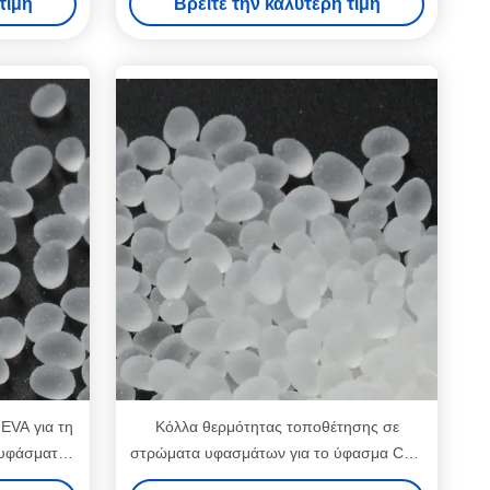
τιμή
Βρείτε την καλύτερη τιμή
EVA για τη
Κόλλα θερμότητας τοποθέτησης σε
 υφάσματος
στρώματα υφασμάτων για το ύφασμα CAS
9009-54-5 καυτοί συγκολλητικοί κόκκοι