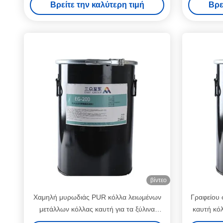
Βρείτε την καλύτερη τιμή
Βρε
ταινία εσώρουχων
βίντεο
Χαμηλή μυρωδιάς PUR κόλλα λειωμένων
Γραφείου 
μετάλλων κόλλας καυτή για τα ξύλινα
καυτή κό
υλικά, τη σχηματοποίηση και τη ζώνη