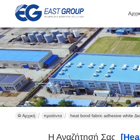
Αρχι
Αρχική
προϊόντα
heat bond fabric adhesive white Δ
Η Αναζήτησή Σας
[heat