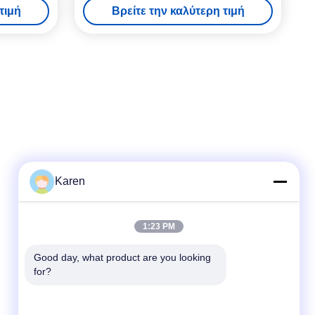
τιμή
Βρείτε την καλύτερη τιμή
Karen
Γρήγορη επικοινωνία
1:23 PM
τηλ
Good day, what product are you looking 
+86-18912490312
for?
E-mail
karenyang@wxszzd.com