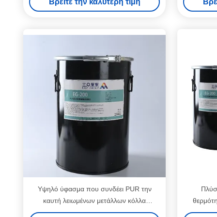
Βρείτε την καλύτερη τιμή
Βρε
υφασμάτων υφάσματος
Υψηλό ύφασμα που συνδέει PUR την
Πλύσ
καυτή λειωμένων μετάλλων κόλλα
θερμότη
λειωμένων μετάλλων κόλλας καυτή για την
κόλλας 