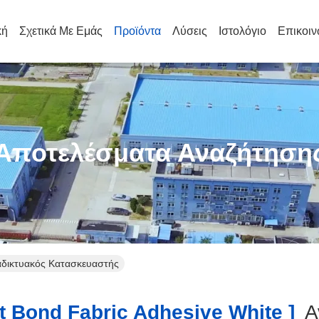
κή
Σχετικά Με Εμάς
Προϊόντα
Λύσεις
Ιστολόγιο
Επικοιν
Αποτελέσματα Αναζήτηση
ιαδικτυακός Κατασκευαστής
 Bond Fabric Adhesive White ]
Αν