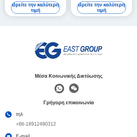
σταθερή ελασματοποίηση
παπουτσιών για το στερεό
Βρείτε την καλύτερη
Βρείτε την καλύτερη
ιξώδους υφάσματος 20kg
λευκό υφάσματος 9009-54-5
τιμή
τιμή
Μέσα Κοινωνικής Δικτύωσης
Γρήγορη επικοινωνία
τηλ
+86-18912490312
E-mail