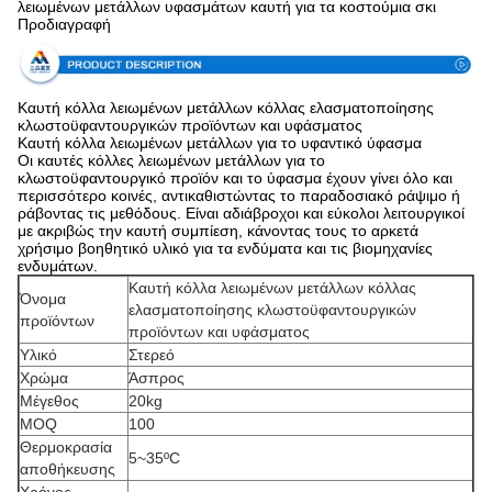
λειωμένων μετάλλων υφασμάτων καυτή για τα κοστούμια σκι
Προδιαγραφή
Καυτή κόλλα λειωμένων μετάλλων κόλλας ελασματοποίησης
κλωστοϋφαντουργικών προϊόντων και υφάσματος
Καυτή κόλλα λειωμένων μετάλλων για το υφαντικό ύφασμα
Οι καυτές κόλλες λειωμένων μετάλλων για το
κλωστοϋφαντουργικό προϊόν και το ύφασμα έχουν γίνει όλο και
περισσότερο κοινές, αντικαθιστώντας το παραδοσιακό ράψιμο ή
ράβοντας τις μεθόδους. Είναι αδιάβροχοι και εύκολοι λειτουργικοί
με ακριβώς την καυτή συμπίεση, κάνοντας τους το αρκετά
χρήσιμο βοηθητικό υλικό για τα ενδύματα και τις βιομηχανίες
ενδυμάτων.
Καυτή κόλλα λειωμένων μετάλλων κόλλας
Όνομα
ελασματοποίησης κλωστοϋφαντουργικών
προϊόντων
προϊόντων και υφάσματος
Υλικό
Στερεό
Χρώμα
Άσπρος
Μέγεθος
20kg
MOQ
100
Θερμοκρασία
5~35ºC
αποθήκευσης
Χρόνος