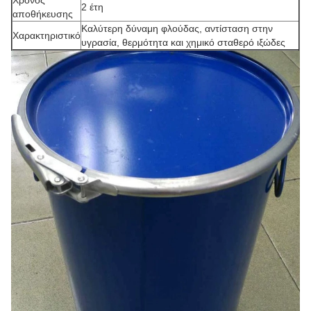
2 έτη
αποθήκευσης
Καλύτερη δύναμη φλούδας, αντίσταση στην
Χαρακτηριστικό
υγρασία, θερμότητα και χημικό σταθερό ιξώδες