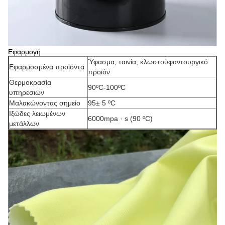
Εφαρμογή
Ύφασμα, ταινία, κλωστοϋφαντουργικό
Εφαρμοσμένα προϊόντα
προϊόν
Θερμοκρασία
90ºC-100ºC
υπηρεσιών
Μαλακώνοντας σημείο
95± 5 ºC
Ιξώδες λειωμένων
6000mpa · s (90 ºC)
μετάλλων