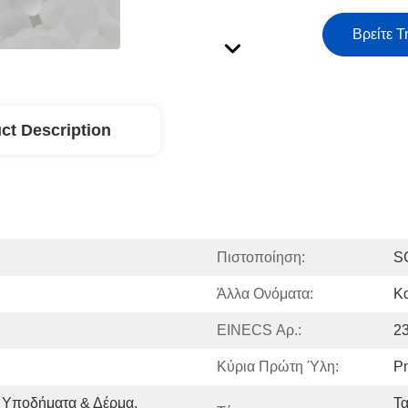
Βρείτε Τ
ct Description
Πιστοποίηση:
S
Άλλα Ονόματα:
Κ
EINECS Αρ.:
2
Κύρια Πρώτη Ύλη:
Ρ
 Υποδήματα & Δέρμα, 
Τα