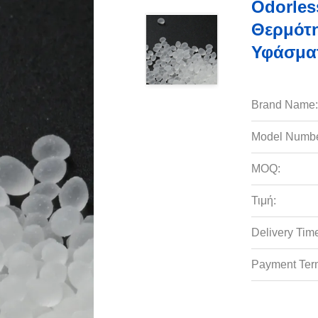
Odorles
Θερμότη
Υφάσμα
Brand Name:
Model Numbe
MOQ:
Τιμή:
Delivery Tim
Payment Ter