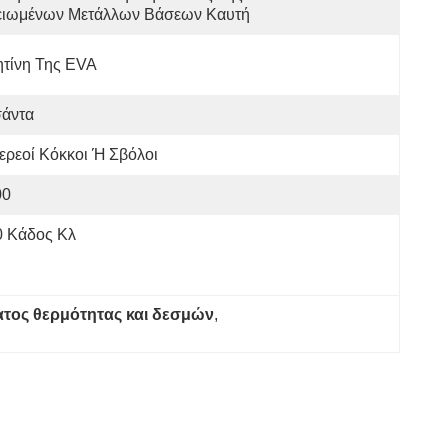
ειωμένων Μετάλλων Βάσεων Καυτή
ητίνη Της EVA
σάντα
ερεοί Κόκκοι Ή Σβόλοι
00
0 Κάδος Κλ
ατος θερμότητας και δεσμών
, 