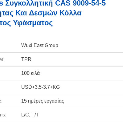
s Συγκολλητική CAS 9009-54-5
τας Και Δεσμών Κόλλα
τος Υφάσματος
Wuxi East Group
r:
TPR
100 κιλά
USD+3.5-3.7+KG
e:
15 ημέρες εργασίας
ms:
L/C, T/T