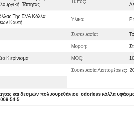
Τύπος:
λουργική, Τάπητας
Λ
όλλας Της EVA Κόλλα 
Υλικό:
Ρ
εων Καυτή
Συσκευασία:
Τ
Μορφή:
Στ
το Κιτρίνισμα,
MOQ:
1
Συσκευασία Λεπτομέρειες:
2
τητας και δεσμών πολυουρεθάνιου
, 
odorless κόλλα υφάσμ
009-54-5