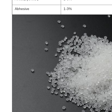
Abhesive
1-3%