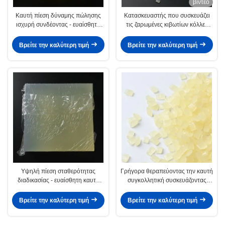
βίντεο
Καυτή πίεση δύναμης πώλησης
Κατασκευαστής που συσκευάζει
ισχυρή συνδέοντας - ευαίσθητη
τις ζαρωμένες κιβωτίων κόλλες
καυτή κόλλα λειωμένων μετάλλων
λειωμένων μετάλλων κόλλας
για την τσάντα αυλικών
καυτές για τη σύνδεση
Βρείτε την καλύτερη τιμή
Βρείτε την καλύτερη τιμή
χαρτοκιβωτίων
Υψηλή πίεση σταθερότητας
Γρήγορα θεραπεύοντας την καυτή
διαδικασίας - ευαίσθητη καυτή
συγκολλητική συσκευάζοντας
κόλλα λειωμένων μετάλλων για
κόλλα λειωμένων μετάλλων για να
την πλαστική κάλυψη
κολλήσει χαρτονιού
Βρείτε την καλύτερη τιμή
Βρείτε την καλύτερη τιμή