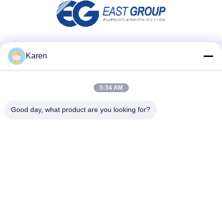
Μέσα Κοινωνικής Δικτύωσης
Karen
5:34 AM
Γρήγορη επικοινωνία
Good day, what product are you looking for?
τηλ
+86-18912490312
E-mail
karenyang@wxszzd.com
Διεύθυνση
Ζώνη, οικονομικής και τεχνολογίας ανάπτυξης δωματίων
701-702, δρόμων No.16 Huayun, Wuxi