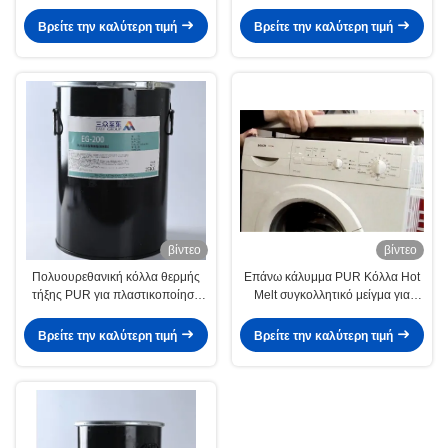
κόλλα θερμής τήξης PUR για τις
Ώρες για Ισχυρή και Ανθεκτική
απαιτήσεις σας
Συγκόλληση σε Βιομηχανικές
Βρείτε την καλύτερη τιμή
Βρείτε την καλύτερη τιμή
Εφαρμογές Λευκό Χρώμα
βίντεο
βίντεο
Πολυουρεθανική κόλλα θερμής
Επάνω κάλυμμα PUR Κόλλα Hot
τήξης PUR για πλαστικοποίηση
Melt συγκολλητικό μείγμα για
καπακιού οικιακής συσκευής,
πλυντήριο ρούχων
υψηλής αντοχής, ευρείας
Βρείτε την καλύτερη τιμή
Βρείτε την καλύτερη τιμή
προσαρμοστικότητας
θερμοκρασίας, χημικής αντοχής