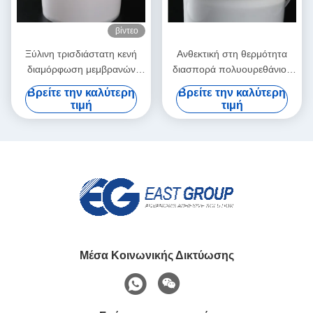
βίντεο
Ξύλινη τρισδιάστατη κενή
Ανθεκτική στη θερμότητα
διαμόρφωση μεμβρανών
διασπορά πολυουρεθάνιου
PVC διασποράς
PUD για την κενή πιέζοντας
Βρείτε την καλύτερη
Βρείτε την καλύτερη
πολυουρεθάνιου κόλλας
μηχανή μεμβρανών
τιμή
τιμή
βασισμένη στο νερό PUD
Μέσα Κοινωνικής Δικτύωσης