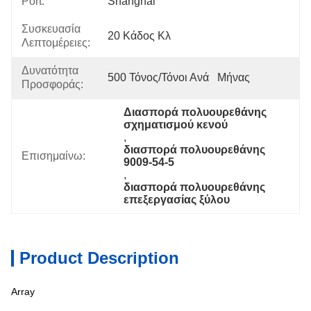
Port:
Shanghai
Συσκευασία
20 Κάδος Κλ
Λεπτομέρειες:
Δυνατότητα
500 Τόνος/τόνοι Ανά   Μήνας
Προσφοράς:
Διασπορά πολυουρεθάνης 
σχηματισμού κενού
, 
διασπορά πολυουρεθάνης 
Επισημαίνω:
9009-54-5
, 
διασπορά πολυουρεθάνης 
επεξεργασίας ξύλου
Product Description
Array