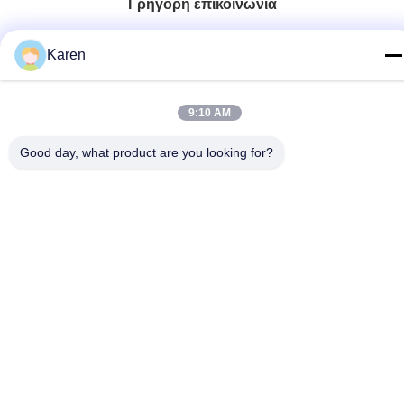
Γρήγορη επικοινωνία
τηλ
Karen
+86-18912490312
E-mail
9:10 AM
karenyang@wxszzd.com
Good day, what product are you looking for?
Διεύθυνση
Ζώνη, οικονομικής και τεχνολογίας ανάπτυξης δωματίων
701-702, δρόμων No.16 Huayun, Wuxi
Πολιτική απορρήτου
|
Sitemap
Κίνα Καλό Ποιότητα Καυτή κόλλα λειωμένων μετάλλων PUR
Προμηθευτής. 2022-2026 Wuxi East Group Trading Co.,Ltd Όλα.
Όλα τα δικαιώματα διατηρούνται.