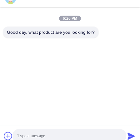
6:26 PM
Γρήγορη επικοινωνία
Good day, what product are you looking for?
τηλ
+86-18912490312
E-mail
karenyang@wxszzd.com
Διεύθυνση
Ζώνη, οικονομικής και τεχνολογίας ανάπτυξης δωματίων
701-702, δρόμων No.16 Huayun, Wuxi
Πολιτική απορρήτου
|
Sitemap
Κίνα Καλό Ποιότητα Καυτή κόλλα λειωμένων μετάλλων PUR
Προμηθευτής. 2022-2026 Wuxi East Group Trading Co.,Ltd Όλα.
Όλα τα δικαιώματα διατηρούνται.