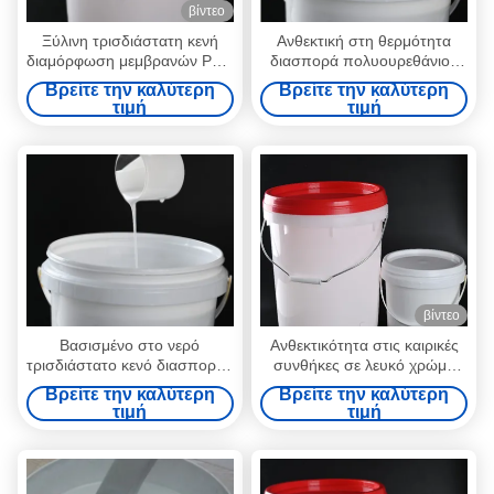
βίντεο
Ξύλινη τρισδιάστατη κενή
Ανθεκτική στη θερμότητα
διαμόρφωση μεμβρανών PVC
διασπορά πολυουρεθάνιου
διασποράς πολυουρεθάνιου
PUD για την κενή πιέζοντας
Βρείτε την καλύτερη
Βρείτε την καλύτερη
κόλλας βασισμένη στο νερό
μηχανή μεμβρανών
τιμή
τιμή
PUD
βίντεο
Βασισμένο στο νερό
Ανθεκτικότητα στις καιρικές
τρισδιάστατο κενό διασποράς
συνθήκες σε λευκό χρώμα
πολυουρεθάνιου PUD που
PUD Πολυουρεθάνη
Βρείτε την καλύτερη
Βρείτε την καλύτερη
διαμορφώνει την κόλλα για
διάσπαση για εφαρμογές
τιμή
τιμή
την επιτροπή πορτών
επικάλυψης χαρτιού
επίπλων