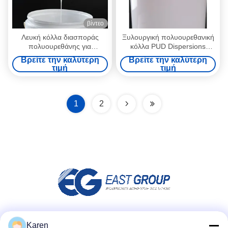
βίντεο
Λευκή κόλλα διασποράς
Ξυλουργική πολυουρεθανική
πολυουρεθάνης για
κόλλα PUD Dispersions
ξυλουργικά έργα ξύλινες
Κόλλα κενού καπλαμά με
Βρείτε την καλύτερη
Βρείτε την καλύτερη
σανίδες Διαμόρφωση κενού
βάση το νερό
τιμή
τιμή
1
2
Μέσα Κοινωνικής Δικτύωσης
Karen