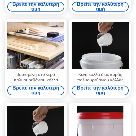
PUD κόλλα διασποράς για το
διαμόρφωση διασπορών
Βρείτε την καλύτερη
Βρείτε την καλύτερη
κενό που διαμορφώνει την
πολυουρεθάνιου
τιμή
τιμή
επένδυση
συγκολλητική
Βασισμένη στο νερό
Κενή κόλλα διασποράς
πολυουρεθάνιου κόλλα
πολυουρεθάνιου κόλλας
ξυλουργικής PUR
τοποθέτησης σε στρώματα
Βρείτε την καλύτερη
Βρείτε την καλύτερη
καπλαμάδων διασπορών
διαμόρφωσης για την
τιμή
τιμή
κενή
ξυλουργική