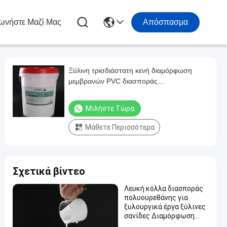
ωνήστε Μαζί Μας
Απόσπασμα
Ξύλινη τρισδιάστατη κενή διαμόρφωση
μεμβρανών PVC διασποράς
πολυουρεθάνιου κόλλας βασισμένη στο
νερό PUD
Μιλήστε Τώρα.
Μάθετε Περισσότερα
Σχετικά βίντεο
Λευκή κόλλα διασποράς
πολυουρεθάνης για
ξυλουργικά έργα ξύλινες
σανίδες Διαμόρφωση
κενού