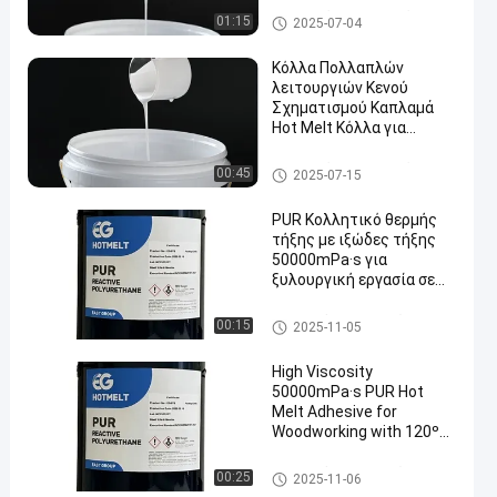
Διασπορά πολυουρεθάνιου P
01:15
2025-07-04
UD
Κόλλα Πολλαπλών
λειτουργιών Κενού
Σχηματισμού Καπλαμά
Hot Melt Κόλλα για
μπαλώματα
Διασπορά πολυουρεθάνιου P
00:45
2025-07-15
UD
PUR Κολλητικό θερμής
τήξης με ιξώδες τήξης
50000mPa·s για
ξυλουργική εργασία σε
θερμοκρασία
λειτουργίας 120oC-
Καυτή κόλλα λειωμένων μετ
00:15
2025-11-05
140oC και σημείο
άλλων ξυλουργικής
μαλακώματος 78 ± 5 oC
High Viscosity
50000mPa·s PUR Hot
Melt Adhesive for
Woodworking with 120ºC-
140ºC Service
Temperature and 78 ± 5
Καυτή κόλλα λειωμένων μετ
00:25
2025-11-06
ºC Softening Point
άλλων ξυλουργικής