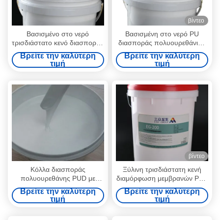
βίντεο
Βασισμένο στο νερό
Βασισμένη στο νερό PU
τρισδιάστατο κενό διασποράς
διασποράς πολυουρεθάνιου
πολυουρεθάνιου PUD που
PUD κόλλα διασποράς για το
Βρείτε την καλύτερη
Βρείτε την καλύτερη
διαμορφώνει την κόλλα για
κενό που διαμορφώνει την
τιμή
τιμή
την επιτροπή πορτών
επένδυση
επίπλων
βίντεο
Κόλλα διασποράς
Ξύλινη τρισδιάστατη κενή
πολυουρεθάνης PUD με
διαμόρφωση μεμβρανών PVC
βάση το νερό
διασποράς πολυουρεθάνιου
Βρείτε την καλύτερη
Βρείτε την καλύτερη
κόλλας βασισμένη στο νερό
τιμή
τιμή
PUD