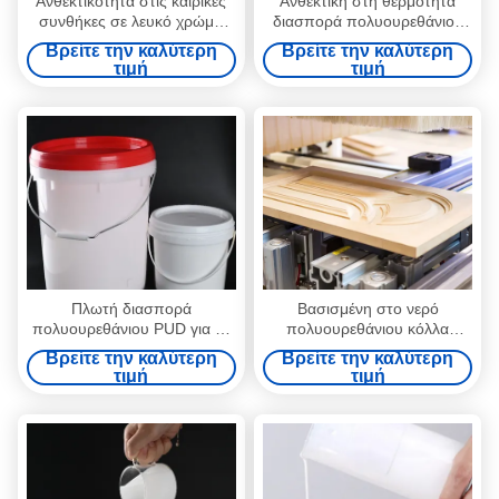
Ανθεκτικότητα στις καιρικές
Ανθεκτική στη θερμότητα
συνθήκες σε λευκό χρώμα
διασπορά πολυουρεθάνιου
PUD Πολυουρεθάνη
PUD για την κενή πιέζοντας
Βρείτε την καλύτερη
Βρείτε την καλύτερη
διάσπαση για εφαρμογές
μηχανή μεμβρανών
τιμή
τιμή
επικάλυψης χαρτιού
Πλωτή διασπορά
Βασισμένη στο νερό
πολυουρεθάνιου PUD για τη
πολυουρεθάνιου κόλλα
συμπίεση μεμβρανών PVC
ξυλουργικής PUR
Βρείτε την καλύτερη
Βρείτε την καλύτερη
καπλαμάδων διασπορών
τιμή
τιμή
κενή