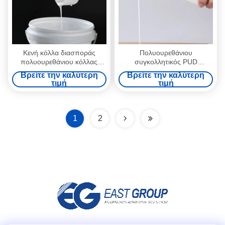
Κενή κόλλα διασποράς
Πολυουρεθάνιου
πολυουρεθάνιου κόλλας
συγκολλητικός PUD
τοποθέτησης σε στρώματα
Disperion ξυλουργικής
Βρείτε την καλύτερη
Βρείτε την καλύτερη
διαμόρφωσης για την
καυτός κενός καπλαμάς
τιμή
τιμή
ξυλουργική
κόλλας λειωμένων μετάλλων
βασισμένος στο νερό ξύλινος
1
2