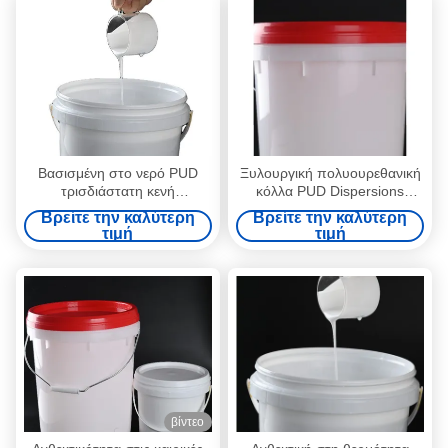
Βασισμένη στο νερό PUD
Ξυλουργική πολυουρεθανική
τρισδιάστατη κενή
κόλλα PUD Dispersions
διαμόρφωση διασπορών
Κόλλα κενού καπλαμά με
Βρείτε την καλύτερη
Βρείτε την καλύτερη
πολυουρεθάνιου
βάση το νερό
τιμή
τιμή
συγκολλητική
βίντεο