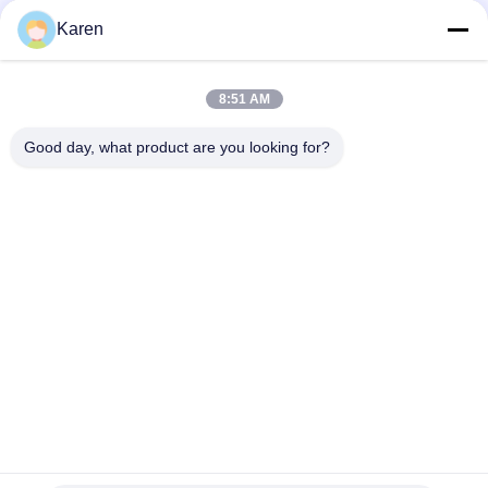
Μέσα Κοινωνικής Δικτύωσης
Karen
8:51 AM
Γρήγορη επικοινωνία
Good day, what product are you looking for?
τηλ
+86-18912490312
E-mail
karenyang@wxszzd.com
Διεύθυνση
Ζώνη, οικονομικής και τεχνολογίας ανάπτυξης δωματίων
701-702, δρόμων No.16 Huayun, Wuxi
Πολιτική απορρήτου
|
Sitemap
Κίνα Καλό Ποιότητα Καυτή κόλλα λειωμένων μετάλλων PUR