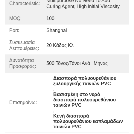
Multipurpose No Need To Add 
Characteristic:
Curing Agent, High Initial Viscosity
MOQ:
100
Port:
Shanghai
Συσκευασία
20 Κάδος Κλ
Λεπτομέρειες:
Δυνατότητα
500 Τόνος/τόνοι Ανά   Μήνας
Προσφοράς:
Διασπορά πολυουρεθάνιου 
ξυλουργικής ταινιών PVC
, 
Βασισμένη στο νερό 
διασπορά πολυουρεθάνιου 
Επισημαίνω:
ταινιών PVC
, 
Κενή διασπορά 
πολυουρεθάνιου καπλαμάδων 
ταινιών PVC