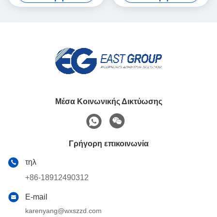
βασισμένη στο νερό PUD
Μέσα Κοινωνικής Δικτύωσης
Γρήγορη επικοινωνία
τηλ
+86-18912490312
E-mail
karenyang@wxszzd.com