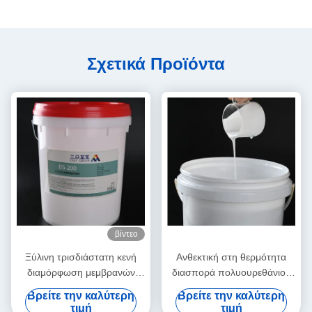
Σχετικά Προϊόντα
βίντεο
Ξύλινη τρισδιάστατη κενή
Ανθεκτική στη θερμότητα
διαμόρφωση μεμβρανών
διασπορά πολυουρεθάνιου
PVC διασποράς
PUD για την κενή πιέζοντας
Βρείτε την καλύτερη
Βρείτε την καλύτερη
πολυουρεθάνιου κόλλας
μηχανή μεμβρανών
τιμή
τιμή