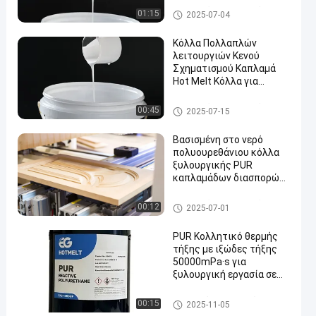
Διασπορά πολυουρεθάνιου P
01:15
2025-07-04
UD
Κόλλα Πολλαπλών
λειτουργιών Κενού
Σχηματισμού Καπλαμά
Hot Melt Κόλλα για
μπαλώματα
Διασπορά πολυουρεθάνιου P
00:45
2025-07-15
UD
Βασισμένη στο νερό
πολυουρεθάνιου κόλλα
ξυλουργικής PUR
καπλαμάδων διασπορών
κενή
Διασπορά πολυουρεθάνιου P
00:12
2025-07-01
UD
PUR Κολλητικό θερμής
τήξης με ιξώδες τήξης
50000mPa·s για
ξυλουργική εργασία σε
θερμοκρασία
λειτουργίας 120oC-
Καυτή κόλλα λειωμένων μετ
00:15
2025-11-05
140oC και σημείο
άλλων ξυλουργικής