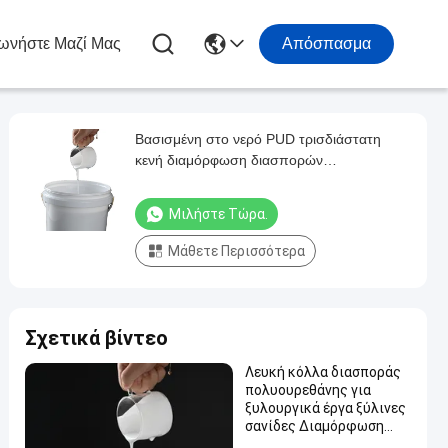
ωνήστε Μαζί Μας
Απόσπασμα
Βασισμένη στο νερό PUD τρισδιάστατη
κενή διαμόρφωση διασπορών
πολυουρεθάνιου συγκολλητική
Μιλήστε Τώρα.
Μάθετε Περισσότερα
Σχετικά βίντεο
Λευκή κόλλα διασποράς
πολυουρεθάνης για
ξυλουργικά έργα ξύλινες
σανίδες Διαμόρφωση
κενού