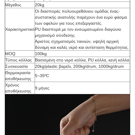
Μέγεθος
20kg
Οι διασπορές πολυουρεθάνιου ομάδας ένας-
συστατικής ανατολής παρέχουν ένα ευρύ φάσμα
των οφελών για τους επεξεργαστές.
Χαρακτηριστικό
PU διασπορά με τον ενσωματωμένο διαγώνιο
μηχανισμό σύνδεσης.
Άριστος σχηματισμός ταινιών, υψηλή αρχική
δύναμη και καλές νερό και αντίσταση θερμότητας.
MOQ
100kg
Τύπος κόλλας
Βασισμένη στο νερό κόλλα, PU κόλλα, κενή κόλλα
Συσκευασία
20kg/plastic βαρέλι, 200kg/drum, 1000kg/drum
Θερμοκρασία
5~35ºC
αποθήκευσης
Χρόνος
9 μήνες
αποθήκευσης