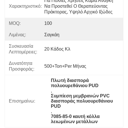
Για Πολλές Χρήσεις Καμία Ανάγκη 
Χαρακτηριστικό:
Να Προστεθεί Ο Θεραπεύοντας 
Πράκτορας, Υψηλό Αρχικό Ιξώδες
MOQ:
100
Λιμένας:
Σαγκάη
Συσκευασία
20 Κάδος Κλ
Λεπτομέρειες:
Δυνατότητα
500+Ton+per Μήνας
Προσφοράς:
Πλωτή διασπορά 
πολυουρεθάνιου PUD
, 
Συμπίεση μεμβρανών PVC 
Επισημαίνω:
διασποράς πολυουρεθάνιου 
PUD
, 
7085-85-0 καυτή κόλλα 
λειωμένων μετάλλων