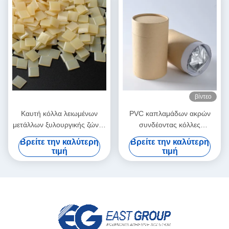
βίντεο
Καυτή κόλλα λειωμένων
PVC καπλαμάδων ακρών
μετάλλων ξυλουργικής ζώνης
συνδέοντας κόλλες
ακρών για την αυτόματη
λειωμένων μετάλλων
Βρείτε την καλύτερη
Βρείτε την καλύτερη
μηχανή ζώνης
πολυουρεθάνιου PUR καυτές
τιμή
τιμή
για τα έπιπλα