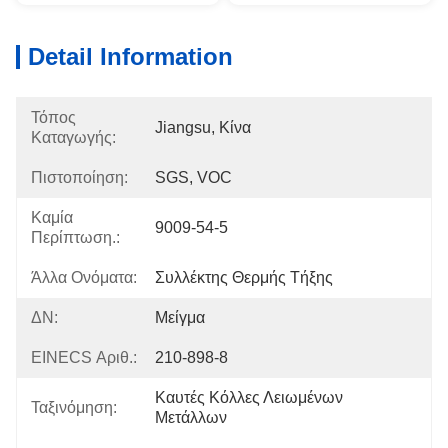
Detail Information
Τόπος
Jiangsu, Κίνα
Καταγωγής:
Πιστοποίηση:
SGS, VOC
Καμία
9009-54-5
Περίπτωση.:
Άλλα Ονόματα:
Συλλέκτης Θερμής Τήξης
ΔΝ:
Μείγμα
EINECS Αριθ.:
210-898-8
Καυτές Κόλλες Λειωμένων 
Ταξινόμηση:
Μετάλλων