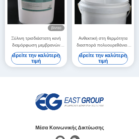
βίντεο
Ξύλινη τρισδιάστατη κενή
Ανθεκτική στη θερμότητα
διαμόρφωση μεμβρανών
διασπορά πολυουρεθάνιου
PVC διασποράς
PUD για την κενή πιέζοντας
Βρείτε την καλύτερη
Βρείτε την καλύτερη
πολυουρεθάνιου κόλλας
μηχανή μεμβρανών
τιμή
τιμή
βασισμένη στο νερό PUD
Μέσα Κοινωνικής Δικτύωσης