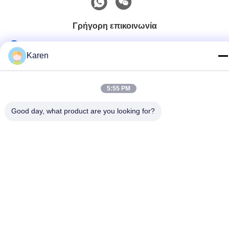
Γρήγορη επικοινωνία
τηλ
Karen
+86-18912490312
E-mail
5:55 PM
karenyang@wxszzd.com
Good day, what product are you looking for?
Διεύθυνση
Ζώνη, οικονομικής και τεχνολογίας ανάπτυξης δωματίων
701-702, δρόμων No.16 Huayun, Wuxi
Πολιτική απορρήτου
|
Sitemap
Κίνα Καλό Ποιότητα Καυτή κόλλα λειωμένων μετάλλων PUR
Προμηθευτής. 2022-2026 Wuxi East Group Trading Co.,Ltd Όλα.
Όλα τα δικαιώματα διατηρούνται.