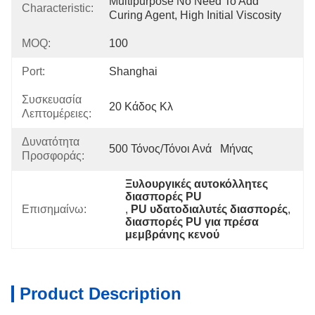
Multipurpose No Need To Add 
Characteristic:
Curing Agent, High Initial Viscosity
MOQ:
100
Port:
Shanghai
Συσκευασία
20 Κάδος Κλ
Λεπτομέρειες:
Δυνατότητα
500 Τόνος/τόνοι Ανά   Μήνας
Προσφοράς:
Ξυλουργικές αυτοκόλλητες 
διασπορές PU
Επισημαίνω:
, 
PU υδατοδιαλυτές διασπορές
, 
διασπορές PU για πρέσα 
μεμβράνης κενού
Product Description