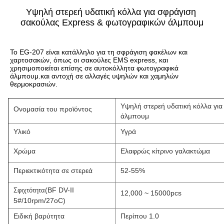
Υψηλή στερεή υδατική κόλλα για σφράγιση 
σακούλας Express & φωτογραφικών άλμπουμ
Το EG-207 είναι κατάλληλο για τη σφράγιση φακέλων και 
χαρτοσακών, όπως οι σακούλες EMS express, και 
χρησιμοποιείται επίσης σε αυτοκόλλητα φωτογραφικά 
άλμπουμ.και αντοχή σε αλλαγές υψηλών και χαμηλών 
θερμοκρασιών.
Υψηλή στερεή υδατική κόλλα γι
Ονομασία του προϊόντος
άλμπουμ
Υλικό
Υγρά
Χρώμα
Ελαφρώς κίτρινο γαλακτώμα
Περιεκτικότητα σε στερεά
52-55%
(BF DV-II
Σφιχτότητα
12,000 ~ 15000pcs
5#/10rpm/27oC)
Ειδική βαρύτητα
Περίπου 1.0