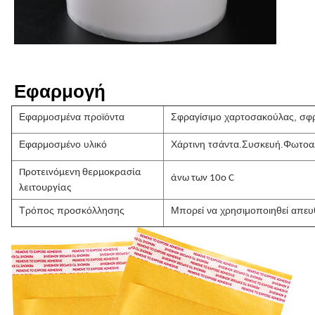
Εφαρμογή
Εφαρμοσμένα προϊόντα
Σφραγίσιμο χαρτοσακούλας, σφ
Εφαρμοσμένο υλικό
Χάρτινη τσάντα.
Συσκευή.
Φωτοα
Προτεινόμενη θερμοκρασία
άνω των 10o C
λειτουργίας
Τρόπος προσκόλλησης
Μπορεί να χρησιμοποιηθεί απευθ