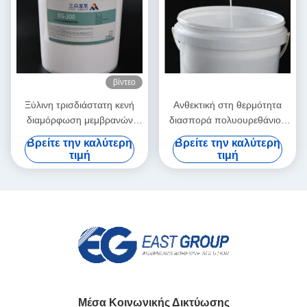
βίντεο
Ξύλινη τρισδιάστατη κενή
Ανθεκτική στη θερμότητα
διαμόρφωση μεμβρανών
διασπορά πολυουρεθάνιου
PVC διασποράς
PUD για την κενή πιέζοντας
Βρείτε την καλύτερη
Βρείτε την καλύτερη
πολυουρεθάνιου κόλλας
μηχανή μεμβρανών
τιμή
τιμή
βασισμένη στο νερό PUD
Μέσα Κοινωνικής Δικτύωσης