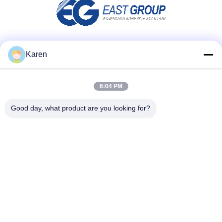
Μέσα Κοινωνικής Δικτύωσης
Karen
6:04 PM
Γρήγορη επικοινωνία
Good day, what product are you looking for?
τηλ
+86-18912490312
E-mail
karenyang@wxszzd.com
Διεύθυνση
Ζώνη, οικονομικής και τεχνολογίας ανάπτυξης δωματίων
701-702, δρόμων No.16 Huayun, Wuxi