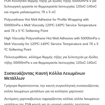
PUR Κολλητικό θερμής τήξης με ιξώδες τήξης 50000mPa·s για
ξυλουργική εργασία σε θερμοκρασία λειτουργίας 120oC-140oC
και σημείο μαλακώματος 78 ± 5 oC
Polyurethane Hot Melt Adhesive for Profile Wrapping with
50000mPa·s Melt Viscosity 120ºC-140ºC Service Temperature
and 78 ± 5 ºC Softening Point
High Viscosity Polyurethane Hot Melt Adhesive with 50000mPa·s
Melt Viscosity for 120ºC-140ºC Service Temperature and 78 ± 5
ºC Softening Point
Πολυουρεθάνιο, κόλλημα θερμής τήξης για ξυλοτεχνία με ιξώδες
τήξης 50000mPa·s και θερμοκρασία λειτουργίας 120oC-140oC
Συσκευάζοντας Καυτή Κόλλα Λειωμένων
Μετάλλων
Γρήγορα θεραπεύοντας την καυτή συγκολλητική συσκευάζοντας
κόλλα λειωμένων μετάλλων για να κολλήσει χαρτονιού
Αυτόματη χαρτοκιβωτίων σφραγίζοντας κόλλας κόλλα λειωμένων
μετάλλων της EVA καυτή για τη μηχανή υψηλής ταχύτητας