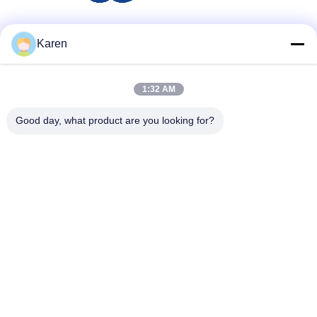
Μέσα Κοινωνικής Δικτύωσης
Karen
1:32 AM
Γρήγορη επικοινωνία
Good day, what product are you looking for?
τηλ
+86-18912490312
E-mail
karenyang@wxszzd.com
Διεύθυνση
Ζώνη, οικονομικής και τεχνολογίας ανάπτυξης δωματίων
701-702, δρόμων No.16 Huayun, Wuxi
Πολιτική απορρήτου
|
Sitemap