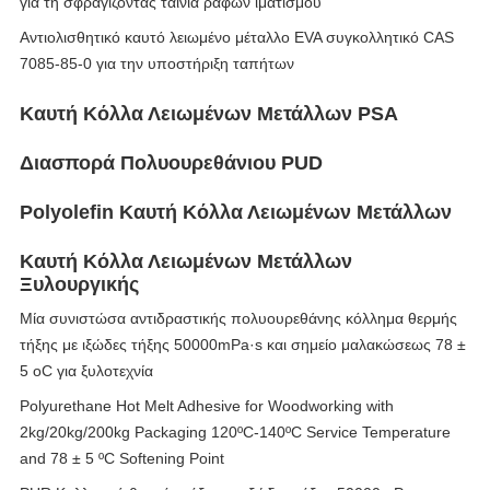
για τη σφραγίζοντας ταινία ραφών ιματισμού
Αντιολισθητικό καυτό λειωμένο μέταλλο EVA συγκολλητικό CAS
7085-85-0 για την υποστήριξη ταπήτων
Καυτή Κόλλα Λειωμένων Μετάλλων PSA
Διασπορά Πολυουρεθάνιου PUD
Polyolefin Καυτή Κόλλα Λειωμένων Μετάλλων
Καυτή Κόλλα Λειωμένων Μετάλλων
Ξυλουργικής
Μία συνιστώσα αντιδραστικής πολυουρεθάνης κόλλημα θερμής
τήξης με ιξώδες τήξης 50000mPa·s και σημείο μαλακώσεως 78 ±
5 oC για ξυλοτεχνία
Polyurethane Hot Melt Adhesive for Woodworking with
2kg/20kg/200kg Packaging 120ºC-140ºC Service Temperature
and 78 ± 5 ºC Softening Point