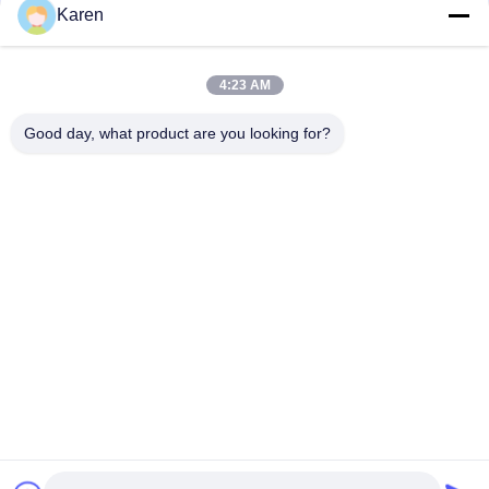
Μέσα Κοινωνικής Δικτύωσης
Karen
4:23 AM
Γρήγορη επικοινωνία
Good day, what product are you looking for?
τηλ
+86-18912490312
E-mail
karenyang@wxszzd.com
Διεύθυνση
Ζώνη, οικονομικής και τεχνολογίας ανάπτυξης δωματίων
701-702, δρόμων No.16 Huayun, Wuxi
Πολιτική απορρήτου
|
Sitemap
Κίνα Καλό Ποιότητα Καυτή κόλλα λειωμένων μετάλλων PUR
Προμηθευτής. 2022-2026 Wuxi East Group Trading Co.,Ltd Όλα.