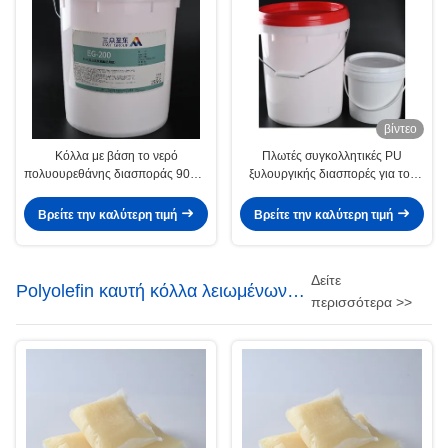
βίντεο
Κόλλα με βάση το νερό
Πλωτές συγκολλητικές PU
πολυουρεθάνης διασποράς 9009-
ξυλουργικής διασπορές για τον
54-5 με κενό αέρος PVC
κενό Τύπο μεμβρανών
Βρείτε την καλύτερη τιμή
Βρείτε την καλύτερη τιμή
Δείτε
Polyolefin καυτή κόλλα λειωμένων
περισσότερα >>
μετάλλων