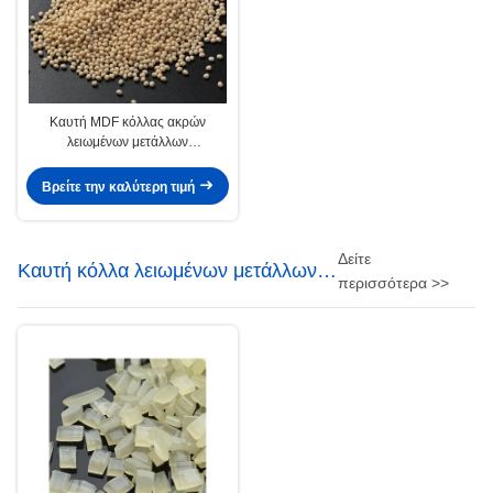
Καυτή MDF κόλλας ακρών
λειωμένων μετάλλων
σφραγίζοντας χαρτονιού σκληρού
ξύλου κόλλα λειωμένων μετάλλων
Βρείτε την καλύτερη τιμή
Edgebanding καυτή
Δείτε
Καυτή κόλλα λειωμένων μετάλλων
περισσότερα >>
PSA