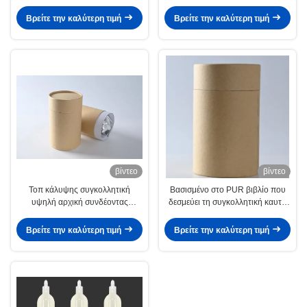
λειωμένων μετάλλων κόλλας
καυτό για την οικογένεια
Βρείτε την καλύτερη τιμή
Βρείτε την καλύτερη τιμή
βίντεο
βίντεο
Τοπ κάλυψης συγκολλητική
Βασισμένο στο PUR βιβλίο που
υψηλή αρχική συνδέοντας
δεσμεύει τη συγκολλητική καυτή
δύναμη λειωμένων μετάλλων Pur
κόλλα λειωμένων μετάλλων για τη
καυτή για το πλυντήριο
βιβλιοδεσία
Βρείτε την καλύτερη τιμή
Βρείτε την καλύτερη τιμή