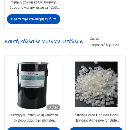
Υψηλή αρχική κόλλα υγιεινής
δύναμης για την πετσέτα 4253-
34-3 πανών
Βρείτε την καλύτερη τιμή
Δείτε
Καυτή κόλλα λειωμένων μετάλλων
περισσότερα >>
βιβλιοδεσίας
βίντεο
Η επαγγελματική καλή λειότητα
Strong Force Hot Melt Book
σχεδίου βάζει την επίπεδη
Binding Adhesive for Side
βιβλιοδεσίας κόλλα λειωμένων
Bonding