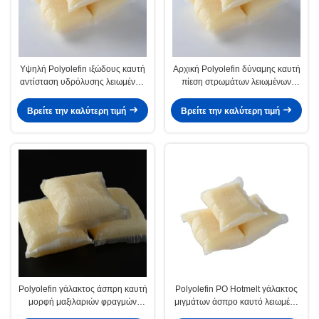
Υψηλή Polyolefin ιξώδους καυτή
Αρχική Polyolefin δύναμης καυτή
αντίσταση υδρόλυσης λειωμένων
πίεση στρωμάτων λειωμένων
μετάλλων συγκολλητική μετά από
μετάλλων συγκολλητική -
το σύνθετο
ευαίσθητη κόλλα
Βρείτε την καλύτερη τιμή
Βρείτε την καλύτερη τιμή
Polyolefin γάλακτος άσπρη καυτή
Polyolefin PO Hotmelt γάλακτος
μορφή μαξιλαριών φραγμών
μιγμάτων άσπρο καυτό λειωμένο
λειωμένων μετάλλων
μέταλλο για τον καναπέ