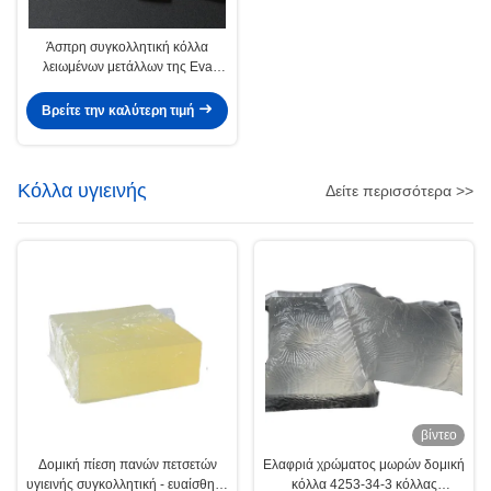
Άσπρη συγκολλητική κόλλα
λειωμένων μετάλλων της Eva
καυτή θερμοπλαστική για την
κατασκευή
Βρείτε την καλύτερη τιμή
Κόλλα υγιεινής
Δείτε περισσότερα >>
βίντεο
Δομική πίεση πανών πετσετών
Ελαφριά χρώματος μωρών δομική
υγιεινής συγκολλητική - ευαίσθητη
κόλλα 4253-34-3 κόλλας