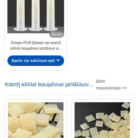
βίντεο
Άσπρο PUR βάσισε την καυτή
κόλλα λειωμένων μετάλλων για
τον ηλεκτρονικό πίνακα
Smartphone υποστρωμάτων
Βρείτε την καλύτερη τιμή
Δείτε
Καυτή κόλλα λειωμένων μετάλλων
περισσότερα >>
της EVA