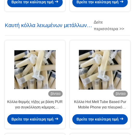
μετάλλων κόλλας βασισμένη στο
Βρείτε την καλύτερη τιμή
Βρείτε την καλύτερη τιμή
Pur καυτή
Δείτε
Καυτή κόλλα λειωμένων μετάλλων
περισσότερα >>
για την ηλεκτρονική
βίντεο
βίντεο
Κόλλα θερμής τήξης με βάση PUR
Κόλλα Hot Melt Tube Based Pur
για συγκόλληση κάμερας
Mobile Phone για πλευρικό
smartphone
διακοσμητικό μεταλλικό φύλλο
Βρείτε την καλύτερη τιμή
Βρείτε την καλύτερη τιμή