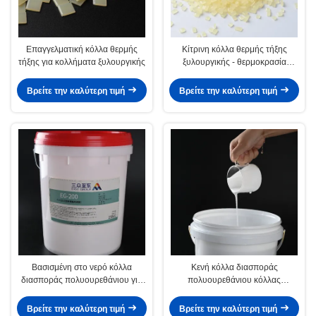
Επαγγελματική κόλλα θερμής
Κίτρινη κόλλα θερμής τήξης
τήξης για κολλήματα ξυλουργικής
ξυλουργικής - θερμοκρασία
εφαρμογής 130-160C
Βρείτε την καλύτερη τιμή
Βρείτε την καλύτερη τιμή
Βασισμένη στο νερό κόλλα
Κενή κόλλα διασποράς
διασποράς πολυουρεθάνιου για
πολυουρεθάνιου κόλλας
MDF το κενό που διαμορφώνει
τοποθέτησης σε στρώματα
την κόλλα PVC
διαμόρφωσης για την ξυλουργική
Βρείτε την καλύτερη τιμή
Βρείτε την καλύτερη τιμή