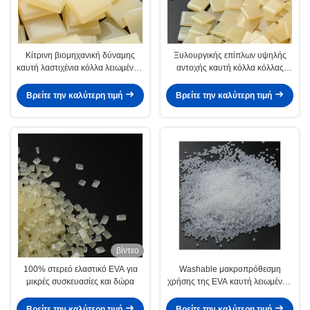
Κίτρινη βιομηχανική δύναμης
Ξυλουργικής επίπλων υψηλής
καυτή λαστιχένια κόλλα λειωμένων
αντοχής καυτή κόλλα κόλλας
μετάλλων κόλλας 7085-85-0
λειωμένων μετάλλων της EVA
καυτή
καυτή για τη σύνδεση ακρών
Βρείτε την καλύτερη τιμή
Βρείτε την καλύτερη τιμή
βίντεο
100% στερεό ελαστικό EVA για
Washable μακροπρόθεσμη
μικρές συσκευασίες και δώρα
χρήσης της EVA καυτή λειωμένων
μετάλλων συγκολλητική κόλλα
ταπήτων Bas αντιολισθητική
Βρείτε την καλύτερη τιμή
Βρείτε την καλύτερη τιμή