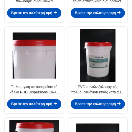
πολυουρεθάνιου κόλλα
τρισδιάστατη κενή διαμόρφωση
ξυλουργικής PUR καπλαμάδων
διασπορών πολυουρεθάνιου
διασπορών κενή
συγκολλητική
Βρείτε την καλύτερη τιμή
Βρείτε την καλύτερη τιμή
Ξυλουργική πολυουρεθανική
PVC ταινιών ξυλουργικής
κόλλα PUD Dispersions Κόλλα
πολυουρεθάνιου κενός καπλαμάς
κενού καπλαμά με βάση το νερό
κόλλας διασποράς βασισμένος
στο νερό
Βρείτε την καλύτερη τιμή
Βρείτε την καλύτερη τιμή