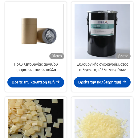
βίντεο
βίντεο
Πολυ λειτουργίας αργιλίου
Ξυλουργικής σχεδιαγράμματος
κραμάτων ταινιών κόλλα
τυλίγοντας κόλλα λειωμένων
λειωμένων μετάλλων κόλλας
μετάλλων κόλλας PUR
καυτή για το τύλιγμα
αντιδραστική καυτή
Βρείτε την καλύτερη τιμή
Βρείτε την καλύτερη τιμή
σχεδιαγράμματος