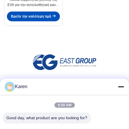
EVA για την αντιολισθητική καυτή
κόλλα λειωμένων μετάλλων
υφάσματος
Βρείτε την καλύτερη τιμή
Μέσα Κοινωνικής Δικτύωσης
Karen
6:50 AM
Γρήγορη επικοινωνία
Good day, what product are you looking for?
τηλ