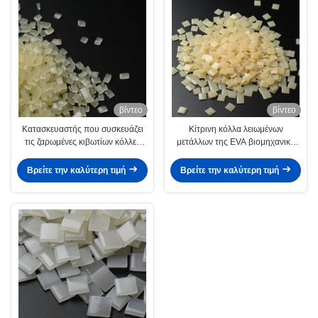
βίντεο
βίντεο
Κατασκευαστής που συσκευάζει
Κίτρινη κόλλα λειωμένων
τις ζαρωμένες κιβωτίων κόλλες
μετάλλων της EVA βιομηχανική
λειωμένων μετάλλων κόλλας
καυτή για τη σφράγιση
καυτές για τη σύνδεση
χαρτοκιβωτίων
Βρείτε την καλύτερη τιμή
Βρείτε την καλύτερη τιμή
χαρτοκιβωτίων