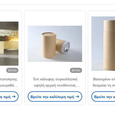
βίντεο
βίντεο
τοποίησης
Τοπ κάλυψης συγκολλητική
Βασισμένο στ
λυουρεθάνιο
υψηλή αρχική συνδέοντας
δεσμεύει τη 
ν κόλλας
δύναμη λειωμένων μετάλλων Pur
κόλλα λειωμέν
ρη τιμή
Βρείτε την καλύτερη τιμή
Βρείτε την 
ογένεια
καυτή για το πλυντήριο
βιβ