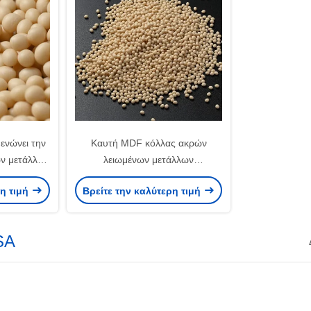
ενώνει την
Καυτή MDF κόλλας ακρών
ων μετάλλων
λειωμένων μετάλλων
ματη μηχανή
σφραγίζοντας χαρτονιού σκληρού
ρη τιμή
Βρείτε την καλύτερη τιμή
ξύλου κόλλα λειωμένων μετάλλων
Edgebanding καυτή
SA