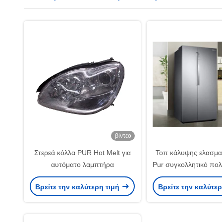
βίντεο
Στερεά κόλλα PUR Hot Melt για
Τοπ κάλυψης ελασμα
αυτόματο λαμπτήρα
Pur συγκολλητικό πο
λειωμένων μετάλλω
Βρείτε την καλύτερη τιμή
Βρείτε την καλύτε
καυτό για την οικ