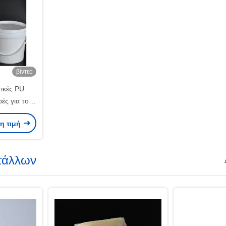
βίντεο
ικές PU
ές για τον
ρανών
ρη τιμή
ετάλλων