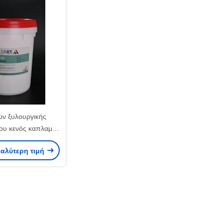
ών ξυλουργικής
ου κενός καπλαμάς
ποράς βασισμένος
καλύτερη τιμή
ο νερό