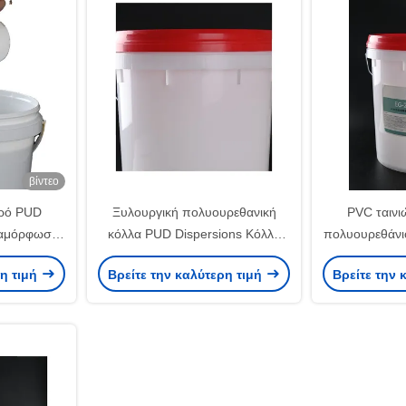
βίντεο
ερό PUD
Ξυλουργική πολυουρεθανική
PVC ταινι
διαμόρφωση
κόλλα PUD Dispersions Κόλλα
πολυουρεθάνι
ρεθάνιου
κενού καπλαμά με βάση το νερό
κόλλας διασ
ρη τιμή
Βρείτε την καλύτερη τιμή
Βρείτε την 
κή
στ