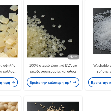
βίντεο
ων υψηλής
100% στερεό ελαστικό EVA για
Washable 
λα κόλλας
μικρές συσκευασίες και δώρα
χρήσης τ
ν της EVA
λειωμέν
ρη τιμή
Βρείτε την καλύτερη τιμή
Βρείτε την 
εση ακρών
συγκολλητικ
Bas αν