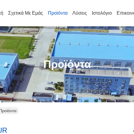
κή
Σχετικά Με Εμάς
Προϊόντα
Λύσεις
Ιστολόγιο
Επικοιν
Προϊόντα
 Προϊόντα
UR