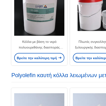
Κόλλα με βάση το νερό
Πλωτές συγκολλητ
πολυουρεθάνης διασποράς
ξυλουργικής διασπορ
9009-54-5 με κενό αέρος PVC
κενό Τύπο μεμβ
Βρείτε την καλύτερη τιμή
Βρείτε την καλύτε
Polyolefin καυτή κόλλα λειωμένων μ