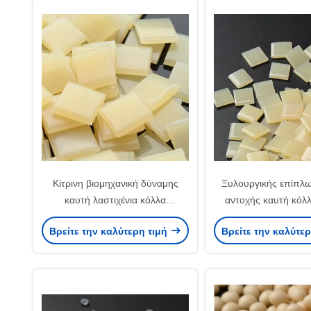
Κίτρινη βιομηχανική δύναμης
Ξυλουργικής επίπλ
καυτή λαστιχένια κόλλα
αντοχής καυτή κόλ
λειωμένων μετάλλων κόλλας
λειωμένων μετάλλω
Βρείτε την καλύτερη τιμή
Βρείτε την καλύτε
7085-85-0 καυτή
καυτή για τη σύνδ