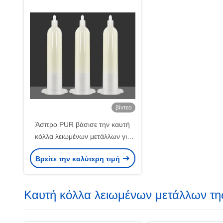
βίντεο
Άσπρο PUR βάσισε την καυτή
κόλλα λειωμένων μετάλλων για
τον ηλεκτρονικό πίνακα
Βρείτε την καλύτερη τιμή
Smartphone υποστρωμάτων
Καυτή κόλλα λειωμένων μετάλλων τ