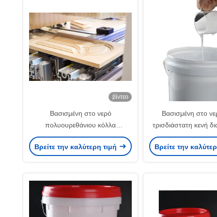
βίντεο
Βασισμένη στο νερό
Βασισμένη στο ν
πολυουρεθάνιου κόλλα
τρισδιάστατη κενή 
ξυλουργικής PUR καπλαμάδων
διασπορών πολυου
Βρείτε την καλύτερη τιμή
Βρείτε την καλύτε
διασπορών κενή
συγκολλητι