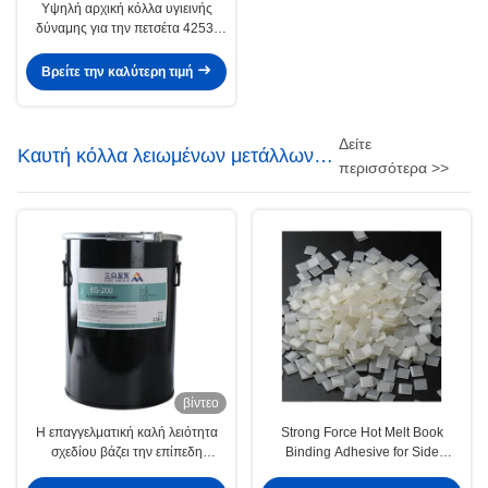
Υψηλή αρχική κόλλα υγιεινής
δύναμης για την πετσέτα 4253-
34-3 πανών
Βρείτε την καλύτερη τιμή
Δείτε
Καυτή κόλλα λειωμένων μετάλλων
περισσότερα >>
βιβλιοδεσίας
βίντεο
Η επαγγελματική καλή λειότητα
Strong Force Hot Melt Book
σχεδίου βάζει την επίπεδη
Binding Adhesive for Side
βιβλιοδεσίας κόλλα λειωμένων
Bonding