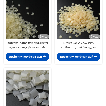
βίντεο
βίντεο
Κατασκευαστής που συσκευάζει
Κίτρινη κόλλα λειωμένων
τις ζαρωμένες κιβωτίων κόλλες
μετάλλων της EVA βιομηχανική
λειωμένων μετάλλων κόλλας
καυτή για τη σφράγιση
καυτές για τη σύνδεση
χαρτοκιβωτίων
Βρείτε την καλύτερη τιμή
Βρείτε την καλύτερη τιμή
χαρτοκιβωτίων