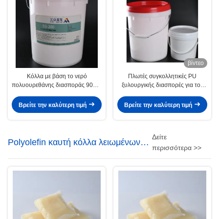
βίντεο
Κόλλα με βάση το νερό
Πλωτές συγκολλητικές PU
πολυουρεθάνης διασποράς 9009-
ξυλουργικής διασπορές για τον
54-5 με κενό αέρος PVC
κενό Τύπο μεμβρανών
Βρείτε την καλύτερη τιμή
Βρείτε την καλύτερη τιμή
Δείτε
Polyolefin καυτή κόλλα λειωμένων
περισσότερα >>
μετάλλων