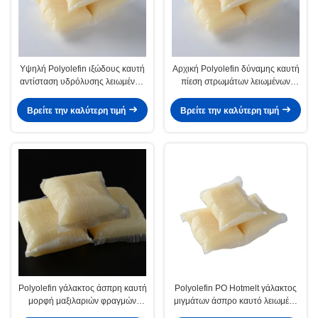
Υψηλή Polyolefin ιξώδους καυτή
Αρχική Polyolefin δύναμης καυτή
αντίσταση υδρόλυσης λειωμένων
πίεση στρωμάτων λειωμένων
μετάλλων συγκολλητική μετά από
μετάλλων συγκολλητική -
το σύνθετο
ευαίσθητη κόλλα
Βρείτε την καλύτερη τιμή
Βρείτε την καλύτερη τιμή
Polyolefin γάλακτος άσπρη καυτή
Polyolefin PO Hotmelt γάλακτος
μορφή μαξιλαριών φραγμών
μιγμάτων άσπρο καυτό λειωμένο
λειωμένων μετάλλων
μέταλλο για τον καναπέ