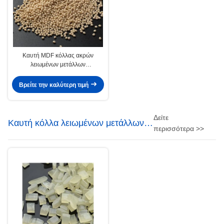
Καυτή MDF κόλλας ακρών
λειωμένων μετάλλων
σφραγίζοντας χαρτονιού σκληρού
ξύλου κόλλα λειωμένων μετάλλων
Βρείτε την καλύτερη τιμή
Edgebanding καυτή
Δείτε
Καυτή κόλλα λειωμένων μετάλλων
περισσότερα >>
PSA