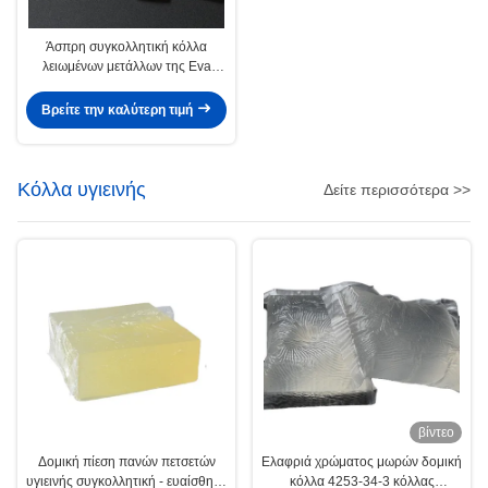
Άσπρη συγκολλητική κόλλα
λειωμένων μετάλλων της Eva
καυτή θερμοπλαστική για την
κατασκευή
Βρείτε την καλύτερη τιμή
Κόλλα υγιεινής
Δείτε περισσότερα >>
βίντεο
Δομική πίεση πανών πετσετών
Ελαφριά χρώματος μωρών δομική
υγιεινής συγκολλητική - ευαίσθητη
κόλλα 4253-34-3 κόλλας