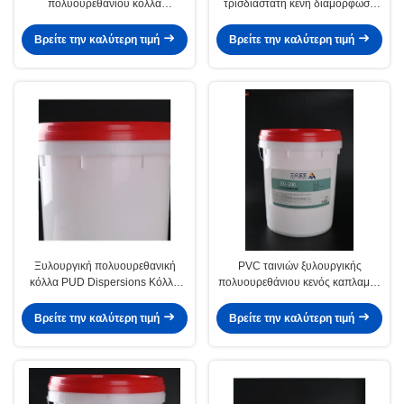
πολυουρεθάνιου κόλλα
τρισδιάστατη κενή διαμόρφωση
ξυλουργικής PUR καπλαμάδων
διασπορών πολυουρεθάνιου
διασπορών κενή
συγκολλητική
Βρείτε την καλύτερη τιμή
Βρείτε την καλύτερη τιμή
Ξυλουργική πολυουρεθανική
PVC ταινιών ξυλουργικής
κόλλα PUD Dispersions Κόλλα
πολυουρεθάνιου κενός καπλαμάς
κενού καπλαμά με βάση το νερό
κόλλας διασποράς βασισμένος
στο νερό
Βρείτε την καλύτερη τιμή
Βρείτε την καλύτερη τιμή