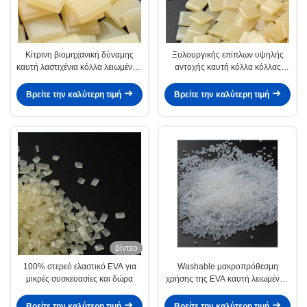
Κίτρινη βιομηχανική δύναμης
Ξυλουργικής επίπλων υψηλής
καυτή λαστιχένια κόλλα λειωμένων
αντοχής καυτή κόλλα κόλλας
μετάλλων κόλλας 7085-85-0
λειωμένων μετάλλων της EVA
καυτή
καυτή για τη σύνδεση ακρών
Βρείτε την καλύτερη τιμή
Βρείτε την καλύτερη τιμή
βίντεο
100% στερεό ελαστικό EVA για
Washable μακροπρόθεσμη
μικρές συσκευασίες και δώρα
χρήσης της EVA καυτή λειωμένων
μετάλλων συγκολλητική κόλλα
ταπήτων Bas αντιολισθητική
Βρείτε την καλύτερη τιμή
Βρείτε την καλύτερη τιμή