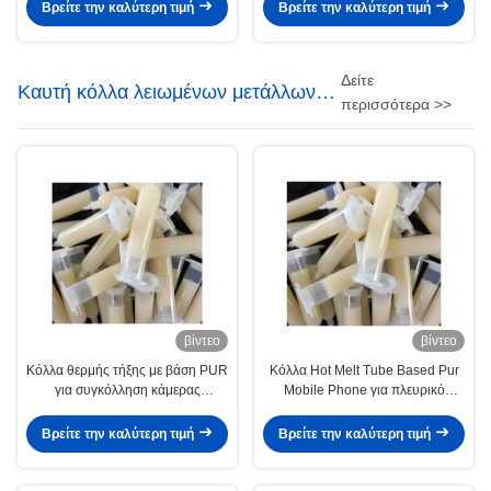
μετάλλων κόλλας βασισμένη στο
Βρείτε την καλύτερη τιμή
Βρείτε την καλύτερη τιμή
Pur καυτή
Δείτε
Καυτή κόλλα λειωμένων μετάλλων
περισσότερα >>
για την ηλεκτρονική
βίντεο
βίντεο
Κόλλα θερμής τήξης με βάση PUR
Κόλλα Hot Melt Tube Based Pur
για συγκόλληση κάμερας
Mobile Phone για πλευρικό
smartphone
διακοσμητικό μεταλλικό φύλλο
Βρείτε την καλύτερη τιμή
Βρείτε την καλύτερη τιμή