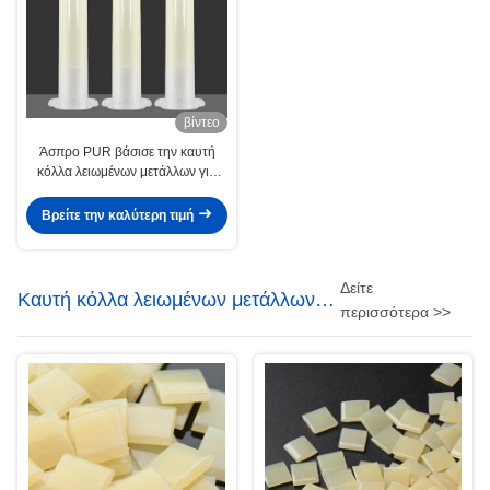
βίντεο
Άσπρο PUR βάσισε την καυτή
κόλλα λειωμένων μετάλλων για
τον ηλεκτρονικό πίνακα
Smartphone υποστρωμάτων
Βρείτε την καλύτερη τιμή
Δείτε
Καυτή κόλλα λειωμένων μετάλλων
περισσότερα >>
της EVA