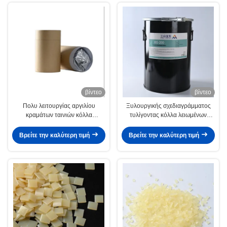
βίντεο
βίντεο
Πολυ λειτουργίας αργιλίου
Ξυλουργικής σχεδιαγράμματος
κραμάτων ταινιών κόλλα
τυλίγοντας κόλλα λειωμένων
λειωμένων μετάλλων κόλλας
μετάλλων κόλλας PUR
καυτή για το τύλιγμα
αντιδραστική καυτή
Βρείτε την καλύτερη τιμή
Βρείτε την καλύτερη τιμή
σχεδιαγράμματος