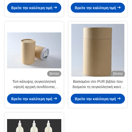
λειωμένων μετάλλων κόλλας
καυτό για την οικογένεια
Βρείτε την καλύτερη τιμή
Βρείτε την καλύτερη τιμή
βίντεο
βίντεο
Τοπ κάλυψης συγκολλητική
Βασισμένο στο PUR βιβλίο που
υψηλή αρχική συνδέοντας
δεσμεύει τη συγκολλητική καυτή
δύναμη λειωμένων μετάλλων Pur
κόλλα λειωμένων μετάλλων για τη
καυτή για το πλυντήριο
βιβλιοδεσία
Βρείτε την καλύτερη τιμή
Βρείτε την καλύτερη τιμή