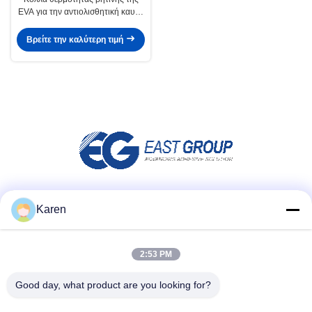
EVA για την αντιολισθητική καυτή
κόλλα λειωμένων μετάλλων
υφάσματος
Βρείτε την καλύτερη τιμή
Μέσα Κοινωνικής Δικτύωσης
Karen
2:53 PM
Γρήγορη επικοινωνία
Good day, what product are you looking for?
τηλ