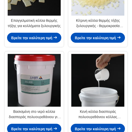
Επαγγελματική κόλλα θερμής
Κίτρινη κόλλα θερμής τήξης
τήξης για κολλήματα ξυλουργικής
ξυλουργικής - θερμοκρασία
εφαρμογής 130-160C
Βρείτε την καλύτερη τιμή
Βρείτε την καλύτερη τιμή
Βασισμένη στο νερό κόλλα
Κενή κόλλα διασποράς
διασποράς πολυουρεθάνιου για
πολυουρεθάνιου κόλλας
MDF το κενό που διαμορφώνει
τοποθέτησης σε στρώματα
την κόλλα PVC
διαμόρφωσης για την ξυλουργική
Βρείτε την καλύτερη τιμή
Βρείτε την καλύτερη τιμή