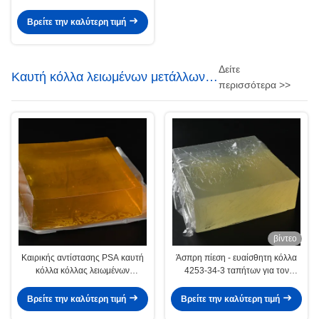
σφραγίζοντας χαρτονιού σκληρού
ξύλου κόλλα λειωμένων μετάλλων
Βρείτε την καλύτερη τιμή
Edgebanding καυτή
Δείτε
Καυτή κόλλα λειωμένων μετάλλων
περισσότερα >>
PSA
βίντεο
Καιρικής αντίστασης PSA καυτή
Άσπρη πίεση - ευαίσθητη κόλλα
κόλλα κόλλας λειωμένων
4253-34-3 ταπήτων για τον
μετάλλων συγκολλητική ελαστική
κύλινδρο ίνας
για το τρισδιάστατο έγγραφο
Βρείτε την καλύτερη τιμή
Βρείτε την καλύτερη τιμή
διακοσμήσεων τοίχων