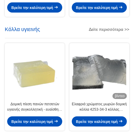
καυτή πίεση λειωμένων μετάλλων
πίεση - ευαίσθητη Releasable
- ευαίσθητη συγκολλητική κόλλα
κόλλα
Βρείτε την καλύτερη τιμή
Βρείτε την καλύτερη τιμή
Κόλλα υγιεινής
Δείτε περισσότερα >>
βίντεο
Δομική πίεση πανών πετσετών
Ελαφριά χρώματος μωρών δομική
υγιεινής συγκολλητική - ευαίσθητη
κόλλα 4253-34-3 κόλλας
καυτή κόλλα λειωμένων μετάλλων
λειωμένων μετάλλων πανών καυτή
Βρείτε την καλύτερη τιμή
Βρείτε την καλύτερη τιμή