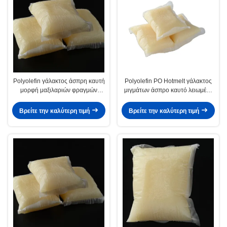
Polyolefin γάλακτος άσπρη καυτή
Polyolefin PO Hotmelt γάλακτος
μορφή μαξιλαριών φραγμών
μιγμάτων άσπρο καυτό λειωμένο
λειωμένων μετάλλων
μέταλλο για τον καναπέ
συγκολλητική CAS Νο 9009-54-5
στρωμάτων
Βρείτε την καλύτερη τιμή
Βρείτε την καλύτερη τιμή