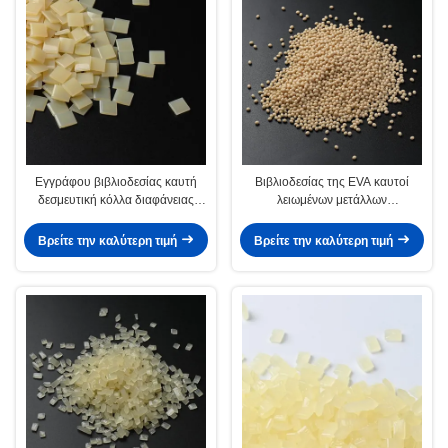
Εγγράφου βιβλιοδεσίας καυτή
Βιβλιοδεσίας της EVA καυτοί
δεσμευτική κόλλα διαφάνειας
λειωμένων μετάλλων
λειωμένων μετάλλων
συγκολλητικοί κόκκοι οξικού
συγκολλητική υψηλή για το
άλατος αιθυλενίου βινυλίου
Βρείτε την καλύτερη τιμή
Βρείτε την καλύτερη τιμή
έγγραφο