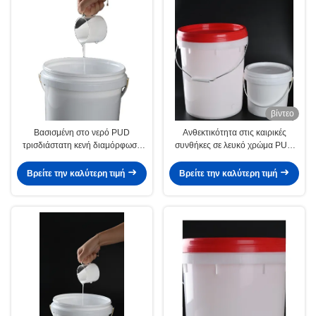
βίντεο
Βασισμένη στο νερό PUD
Ανθεκτικότητα στις καιρικές
τρισδιάστατη κενή διαμόρφωση
συνθήκες σε λευκό χρώμα PUD
διασπορών πολυουρεθάνιου
Πολυουρεθάνη διάσπαση για
συγκολλητική
εφαρμογές επικάλυψης χαρτιού
Βρείτε την καλύτερη τιμή
Βρείτε την καλύτερη τιμή