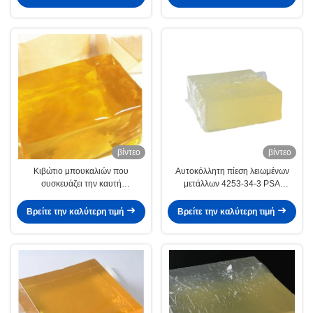
βίντεο
βίντεο
Κιβώτιο μπουκαλιών που
Αυτοκόλλητη πίεση λειωμένων
συσκευάζει την καυτή
μετάλλων 4253-34-3 PSA
συγκολλητική Releasable πίεση
συσκευασίας καυτή - ευαίσθητη
λειωμένων μετάλλων - ευαίσθητη
κόλλα
Βρείτε την καλύτερη τιμή
Βρείτε την καλύτερη τιμή
κόλλα