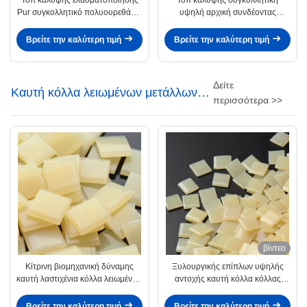
Pur συγκολλητικό πολυουρεθάνιο
υψηλή αρχική συνδέοντας
λειωμένων μετάλλων κόλλας
δύναμη λειωμένων μετάλλων Pur
καυτό για την οικογένεια
καυτή για το πλυντήριο
Βρείτε την καλύτερη τιμή
Βρείτε την καλύτερη τιμή
Δείτε
Καυτή κόλλα λειωμένων μετάλλων
περισσότερα >>
της EVA
βίντεο
Κίτρινη βιομηχανική δύναμης
Ξυλουργικής επίπλων υψηλής
καυτή λαστιχένια κόλλα λειωμένων
αντοχής καυτή κόλλα κόλλας
μετάλλων κόλλας 7085-85-0
λειωμένων μετάλλων της EVA
καυτή
καυτή για τη σύνδεση ακρών
Βρείτε την καλύτερη τιμή
Βρείτε την καλύτερη τιμή