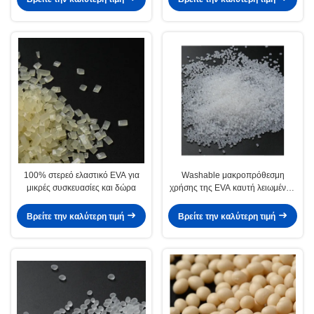
100% στερεό ελαστικό EVA για
Washable μακροπρόθεσμη
μικρές συσκευασίες και δώρα
χρήσης της EVA καυτή λειωμένων
μετάλλων συγκολλητική κόλλα
ταπήτων Bas αντιολισθητική
Βρείτε την καλύτερη τιμή
Βρείτε την καλύτερη τιμή