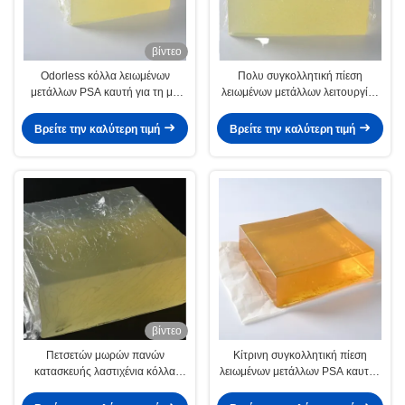
βίντεο
Odorless κόλλα λειωμένων
Πολυ συγκολλητική πίεση
μετάλλων PSA καυτή για τη μη
λειωμένων μετάλλων λειτουργίας
υφαμένη χειρουργική εσθήτα
PSA καυτή - ευαίσθητη βινυλίου
φύλλων
κόλλα για το φύλλο
Βρείτε την καλύτερη τιμή
Βρείτε την καλύτερη τιμή
βίντεο
Πετσετών μωρών πανών
Κίτρινη συγκολλητική πίεση
κατασκευής λαστιχένια κόλλα
λειωμένων μετάλλων PSA καυτή -
λειωμένων μετάλλων κόλλας
ευαίσθητη βινυλίου κόλλα
Odorless καυτή
κεραμιδιών για το έγγραφο τοίχων