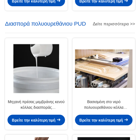
Βρείτε την καλύτερη τιμή
Βρείτε την καλύτερη τιμή
Διασπορά πολυουρεθάνιου PUD
Δείτε περισσότερα >>
Μηχανή πρέσας μεμβράνης κενού
Βασισμένη στο νερό
κόλλας διασποράς
πολυουρεθάνιου κόλλα
πολυουρεθάνης με βάση το νερό
ξυλουργικής PUR καπλαμάδων
διασπορών κενή
Βρείτε την καλύτερη τιμή
Βρείτε την καλύτερη τιμή