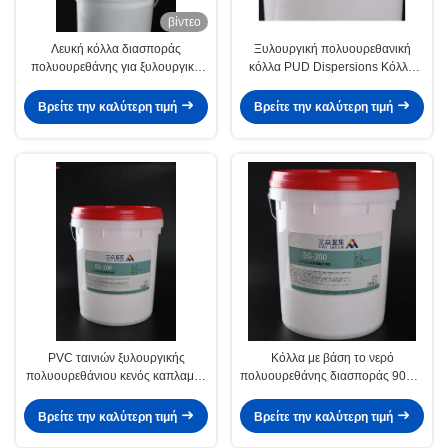
βίντεο
Λευκή κόλλα διασποράς
Ξυλουργική πολυουρεθανική
πολυουρεθάνης για ξυλουργικά
κόλλα PUD Dispersions Κόλλα
έργα ξύλινες σανίδες Διαμόρφωση
κενού καπλαμά με βάση το νερό
κενού
Βρείτε την καλύτερη τιμή
Βρείτε την καλύτερη τιμή
PVC ταινιών ξυλουργικής
Κόλλα με βάση το νερό
πολυουρεθάνιου κενός καπλαμάς
πολυουρεθάνης διασποράς 9009-
κόλλας διασποράς βασισμένος
54-5 με κενό αέρος PVC
στο νερό
Βρείτε την καλύτερη τιμή
Βρείτε την καλύτερη τιμή