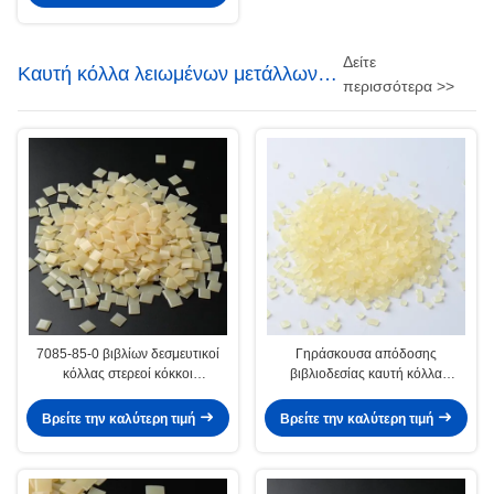
Δείτε
Καυτή κόλλα λειωμένων μετάλλων
περισσότερα >>
βιβλιοδεσίας
7085-85-0 βιβλίων δεσμευτικοί
Γηράσκουσα απόδοσης
κόλλας στερεοί κόκκοι
βιβλιοδεσίας καυτή κόλλα
ρευστότητας σπονδυλικών
συνδέσμων εγγράφου ακρών
στηλών μέτριοι
λειωμένων μετάλλων
Βρείτε την καλύτερη τιμή
Βρείτε την καλύτερη τιμή
συγκολλητική δευτερεύουσα