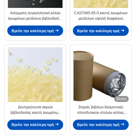
Ασύρματη συγκολλητική κόλλα
CAS7085-85-0 καυτή λειωμένων
λειωμένων μετάλλων βιβλιοδεσίας
μετάλλων υψηλή διαφάνεια
καυτή για τις σελίδες 7085-85-0
κόκκων 25kg της EVA
βιβλίων
συγκολλητική στερεά
Βρείτε την καλύτερη τιμή
Βρείτε την καλύτερη τιμή
βίντεο
Δευτερεύουσα ακρών
Στερεές βιβλίων δεσμευτικές
βιβλιοδεσίας καυτή λειωμένων
σπονδυλικών στηλών κόλλες
μετάλλων συγκολλητική ισχυρή
άσπρο 20kg λειωμένων μετάλλων
σύνδεση βιβλίων κόλλας
πολυουρεθάνιου καυτές
Βρείτε την καλύτερη τιμή
Βρείτε την καλύτερη τιμή
προσκόλλησης καυτή