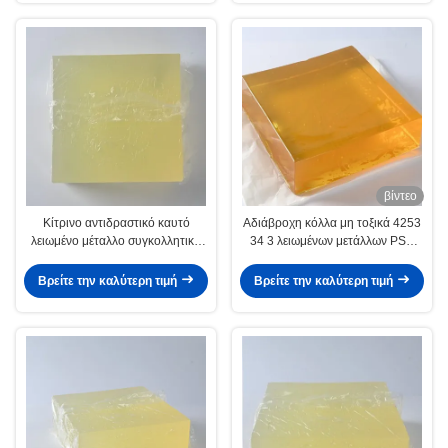
βίντεο
Κίτρινο αντιδραστικό καυτό
Αδιάβροχη κόλλα μη τοξικά 4253
λειωμένο μέταλλο συγκολλητικό
34 3 λειωμένων μετάλλων PSA
CAS 4253 34 3 για το μη υφαμένο
καυτή για το έγγραφο τοίχων
ύφασμα
Βρείτε την καλύτερη τιμή
Βρείτε την καλύτερη τιμή