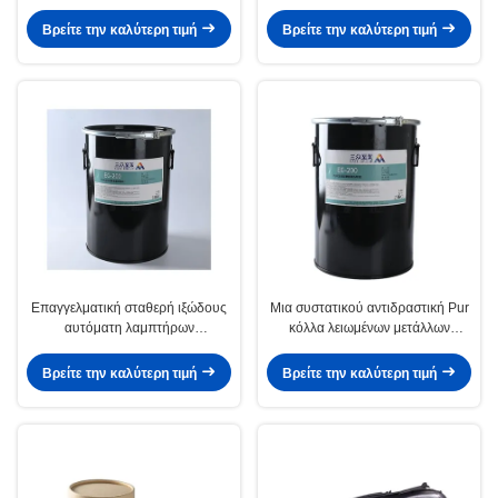
αντιδραστική πολυουρεθάνιου
λειωμένων μετάλλων κόλλας
καυτή για τη σύνδεση βιβλίων
καυτή για τον αυτόματο λαμπτήρα
Βρείτε την καλύτερη τιμή
Βρείτε την καλύτερη τιμή
Επαγγελματική σταθερή ιξώδους
Μια συστατικού αντιδραστική Pur
αυτόματη λαμπτήρων
κόλλα λειωμένων μετάλλων
συνελεύσεων κόλλα λειωμένων
κόλλας καυτή για την αυτόματη
μετάλλων κόλλας καυτή
συνέλευση λαμπτήρων
Βρείτε την καλύτερη τιμή
Βρείτε την καλύτερη τιμή