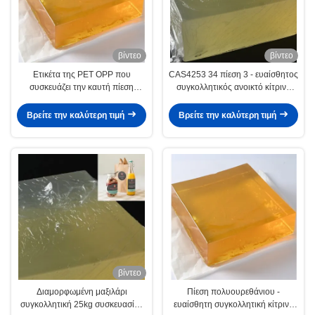
βίντεο
βίντεο
Ετικέτα της PET OPP που
CAS4253 34 πίεση 3 - ευαίσθητος
συσκευάζει την καυτή πίεση
συγκολλητικός ανοικτό κίτρινο
λειωμένων μετάλλων λειωμένων
φραγμός κόλλας
μετάλλων συγκολλητική καυτή -
Βρείτε την καλύτερη τιμή
Βρείτε την καλύτερη τιμή
ευαίσθητη κόλλα
βίντεο
Διαμορφωμένη μαξιλάρι
Πίεση πολυουρεθάνιου -
συγκολλητική 25kg συσκευασίας
ευαίσθητη συγκολλητική κίτρινη