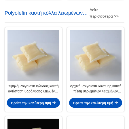
Δείτε
Polyolefin καυτή κόλλα λειωμένων
περισσότερα >>
μετάλλων
Υψηλή Polyolefin ιξώδους καυτή
Αρχική Polyolefin δύναμης καυτή
αντίσταση υδρόλυσης λειωμένων
πίεση στρωμάτων λειωμένων
μετάλλων συγκολλητική μετά από
μετάλλων συγκολλητική -
το σύνθετο
ευαίσθητη κόλλα
Βρείτε την καλύτερη τιμή
Βρείτε την καλύτερη τιμή