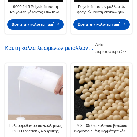
9009 54 5 Polyolefin καυτή
Polyolefin τύπων μαξιλαριών
Polyolefin γάλακτος λειωμένων
φραγμών καυτή συγκολλητική
μετάλλων συγκολλητική άσπρη
cas9009-54-5 Polyolefin
κόλλα
λειωμένων μετάλλων κόλλα
Βρείτε την καλύτερη τιμή
Βρείτε την καλύτερη τιμή
Δείτε
Καυτή κόλλα λειωμένων μετάλλων
περισσότερα >>
ξυλουργικής
Πολυουρεθάνιου συγκολλητικός
7085-85-0 αιθυλενίου βινυλίου
PUD Disperion ξυλουργικής
ενεργοποιημένη θερμότητα κόλλα
καυτός κενός καπλαμάς κόλλας
πολυουρεθάνιου οξικού άλατος