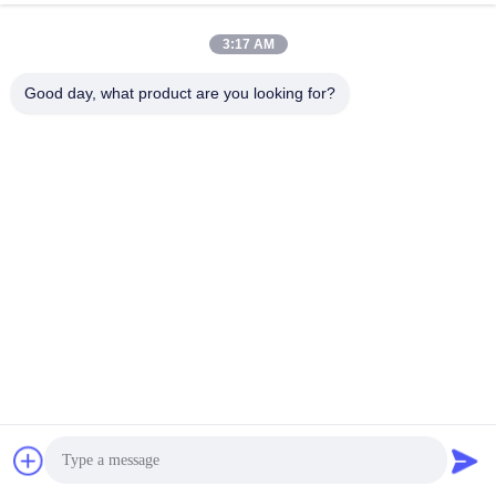
υφάσματος
Βρείτε την καλύτερη τιμή
3:17 AM
Good day, what product are you looking for?
Μέσα Κοινωνικής Δικτύωσης
Γρήγορη επικοινωνία
τηλ
+86-18912490312